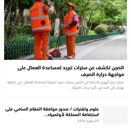
الصين تكشف عن سترات تبريد لمساعدة العمال على
مواجهة حرارة الصيف
عرض مركز آنهوي للابتكار في الصين سترات تبريد صيفية مخصصة للعمال، في خطوة
تهدف إلى الحد من تأثير درجات الحرارة…
علوم وتقنيات / صدور موافقة المقام السامي على
استضافة المملكة لأولمبياد…
29 يوليو 2026