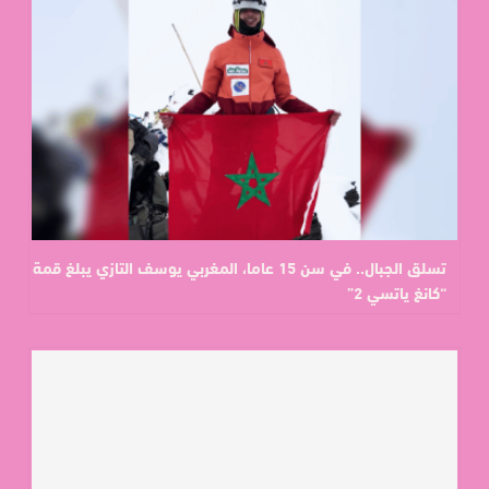
تسلق الجبال.. في سن 15 عاما، المغربي يوسف التازي يبلغ قمة
“كانغ ياتسي 2”