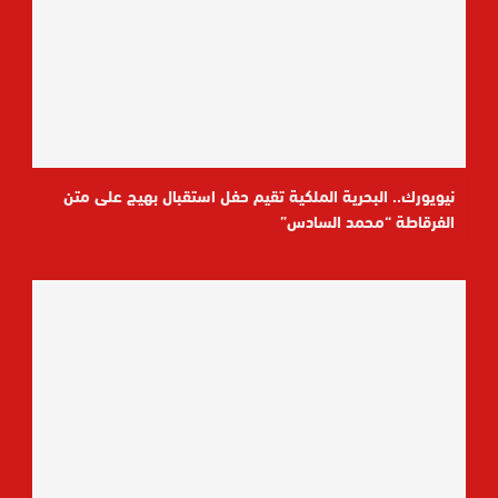
نيويورك.. البحرية الملكية تقيم حفل استقبال بهيج على متن
الفرقاطة “محمد السادس”