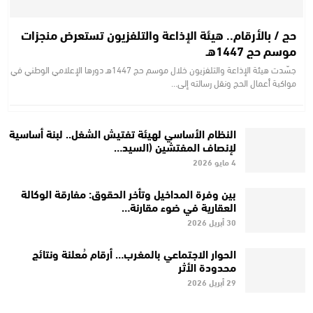
حج / بالأرقام.. هيئة الإذاعة والتلفزيون تستعرض منجزات
موسم حج 1447هـ
جسّدت هيئة الإذاعة والتلفزيون خلال موسم حج 1447هـ دورها الإعلامي الوطني في
مواكبة أعمال الحج ونقل رسالته إلى…
النظام الأساسي لهيئة تفتيش الشغل.. لبنة أساسية
لإنصاف المفتشين (السيد…
4 مايو 2026
بين وفرة المداخيل وتأخر الحقوق: مفارقة الوكالة
العقارية في ضوء مقارنة…
30 أبريل 2026
الحوار الاجتماعي بالمغرب… أرقام مُعلنة ونتائج
محدودة الأثر
29 أبريل 2026