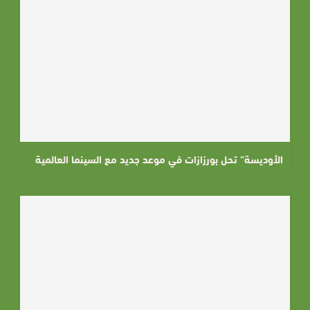
الأوديسة” تحل بورزازات في موعد جديد مع السينما العالمية