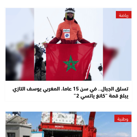
رياضة
تسلق الجبال.. في سن 15 عاما، المغربي يوسف التازي
يبلغ قمة “كانغ ياتسي 2”
وطنية