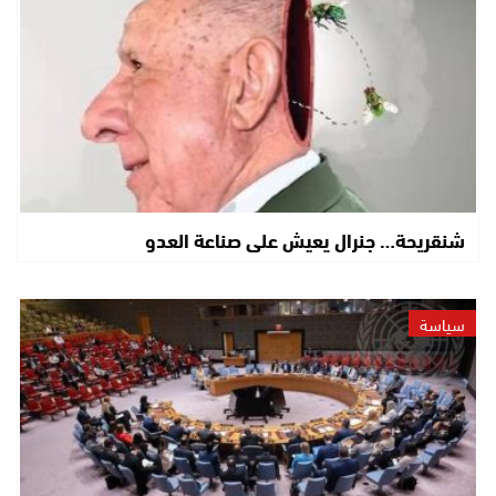
شنقريحة… جنرال يعيش على صناعة العدو
سياسة