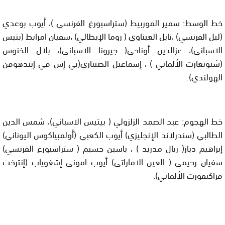
خط الوسط: سمير الموربيط (ستراسبورغ الفرنسي )، أيوب بوعدي
(ليل الفرنسي) ،نايل العيناوي ( روما الإيطالي) ،سفيان امرابط (بتيس
الاسباني)، عزالدين أوناحي( جيرونا الاسباني)، بلال الخنوس
(شتوتغارت الألماني ) ، إسماعيل الصيباري(بي إس في إيندهوفن
الهولندي).
خط الهجوم: عبد الصمد الزلزولي ( بيتيس الاسباني)، شمس الدين
الطالبي (سندرلاند الإنجليزي) أيوب الكعبي (أولمبياكوس اليوناني)
إبراهيم دياز( ريال مدريد ) ، ياسين جسيم ( ستراسبورغ الفرنسي)
سفيان رحيمي ( العين الاماراتي) أيوب اموني إشغوياب (إنترخت
فراكنفورت الألماني).