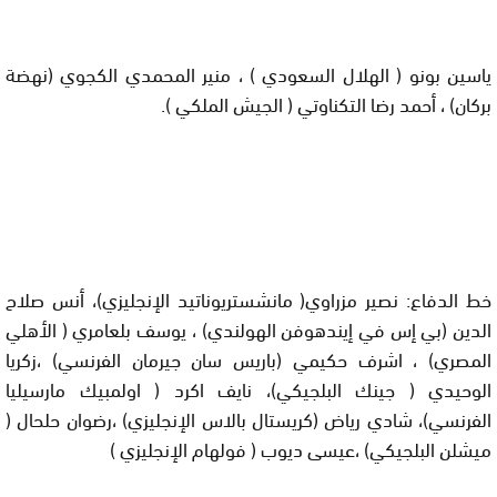
ياسين بونو ( الهلال السعودي ) ، منير المحمدي الكجوي (نهضة
بركان) ، أحمد رضا التكناوتي ( الجيش الملكي ).
خط الدفاع: نصير مزراوي( مانشستريوناتيد الإنجليزي)، أنس صلاح
الدين (بي إس في إيندهوفن الهولندي) ، يوسف بلعامري ( الأهلي
المصري) ، اشرف حكيمي (باريس سان جيرمان الفرنسي) ،زكريا
الوحيدي ( جينك البلجيكي)، نايف اكرد ( اولمبيك مارسيليا
الفرنسي)، شادي رياض (كريستال بالاس الإنجليزي) ،رضوان حلحال (
ميشلن البلجيكي) ،عيسى ديوب ( فولهام الإنجليزي )