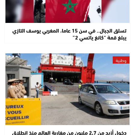
تسلق الجبال.. في سن 15 عاما، المغربي يوسف التازي
يبلغ قمة “كانغ ياتسي 2”
وطنية
دخول أزيد من 2,7 مليون من مغاربة العالم منذ انطلاق