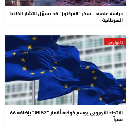
دراسة علمية .. سكر “الفركتوز” قد يسهّل انتشار الخلايا
السرطانية
تكنولوجيا
الاتحاد الأوروبي يوسع كوكبة أقمار “IRIS2” بإضافة 66
قمراً