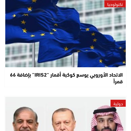
تكنولوجيا
الاتحاد الأوروبي يوسع كوكبة أقمار “IRIS2” بإضافة 66
قمراً
دولية