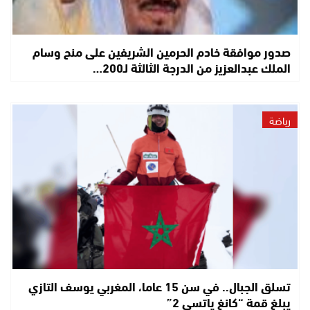
صدور موافقة خادم الحرمين الشريفين على منح وسام
الملك عبدالعزيز من الدرجة الثالثة لـ200…
رياضة
تسلق الجبال.. في سن 15 عاما، المغربي يوسف التازي
يبلغ قمة “كانغ ياتسي 2”