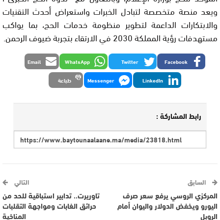
ويعد منصة متخصصة لتبادل الخبرات واستعراض أحدث التقنيات
والابتكارات الداعمة لتطوير منظومة خدمات الحج، بما يواكب
مستهدفات رؤية المملكة 2030 في الارتقاء بتجربة ضيوف الرحمن.
Email
WhatsApp
Twitter
Facebook
LinkedIn
Messenger
طباعة
رابط المشاركة :
السابق
التالي
المركزي الروسي يرفع سعر صرف
تاوريرت.. تدابير استباقية للحد من
اليورو ويخفض الدولار واليوان أمام
حرائق الغابات ومواجهة التقلبات
الروبل
المناخية