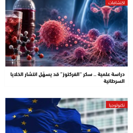
اكتشافات
دراسة علمية .. سكر “الفركتوز” قد يسهّل انتشار الخلايا
السرطانية
تكنولوجيا