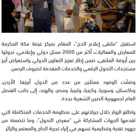
استقبل “ملتقى إعلام الحج”، المقام بمركز غرفة مكة المكرمة
للمعارض والفعاليات، أكثر من 2000 ممثل دولي وإعلامي، تجولوا
بين أروقة الملتقى، ضمن إطار تعزيز التعاون الدولي واستعراض أبرز
مستجدات التحول الرقمي والخدمات المقدمة لضيوف الرحمن.
وضمّت الوفود ممثلين من عدد من الدول، أبرزها: الأردن،
وباكستان، وسوريا، وكينيا، وليبيا، ومصر، والهند، إلى جانب القنصل
العام لجمهورية الصين الشعبية بجدة.
واطلع الزوار خلال جولاتهم على منظومة الخدمات المتكاملة التي
تقدمها الجهات المشاركة في “معرض التحول”، وما تتضمنه من
جهود تقنية وتنظيمية تسهم في إثراء تجربة الحاج والمعتمر والزائر.