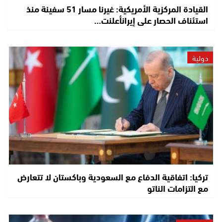
القيادة المركزية الأمريكية: غيرنا مسار 51 سفينة منذ
استئناف الحصار على إيرانأعلنت…
دولية
تركيا: اتفاقية الدفاع مع السعودية وباكستان لا تتعارض
مع التزامات الناتو