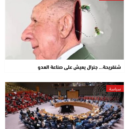
شنقريحة… جنرال يعيش على صناعة العدو
سياسة