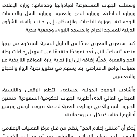
وشملت الجهات المستعرضة لمبادراتها وخدماتها: وزارة الإعلام،
ووزارة الداخلية، ووزارة الحج والعمرة، ووزارة النقل والخدمات
اللوجستية، ووزارة البلديات والإسكان، إلى جانب رئاسة الشؤون
الدينية للمسجد الحرام والمسجد النبوي، وجمعية هدية.
كما استعرض المعرض عددًا من الحلول التقنية المبتكرة، من بينها
منصة “نسك”، التي تُعد نموذجًا متقدمًا في تسهيل إجراءات رحلة
الحج والعمرة رقميًّا، إضافة إلى إبراز تجربة زيارة المواقع التاريخية عبر
تقنيات الواقع الافتراضي، بما يسهم في تطوير تجربة الزوار والحجاج
والمعتمرين.
وأشادت الوفود الدولية بمستوى التطور الرقمي والتنسيق
الميداني العالي الذي أظهرته الجهات الحكومية السعودية، مثمنين
الجهود المبذولة في توظيف التقنية لخدمة ضيوف الرحمن وتيسير
أدائهم للمناسك بكل يسر وطمأنينة.
يُذكر أن “ملتقى إعلام الحج” ينظم من قبل مركز العمليات الإعلامي
الموحد للحج بوزارة الإعلام، وبالتعاون مع “ندوة الحج الكبرى”،