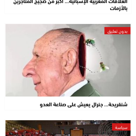
العلاقات المغربية الإسبانية… أكبر من ضجيج المتاجرين
بالأزمات
بدون تعليق
شنقريحة… جنرال يعيش على صناعة العدو
سياسة