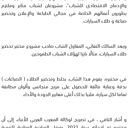
والإدماج الاقتصادي للشباب”، مشروعان لشباب مثابر وملتزم
يطورون أعمالهم الخاصة في مجالي الطباعة والإعلان وتحضير
صباغة و طلاء السيارات.
ويعد السالك التقاتي، المقاول الشاب صاحب مشروع مختبر تحضير
طلاء السيارات، مثالًا بارزا لهؤلاء الشباب الطموحين.
في مختبره، يقوم هذا الشاب، بخلط وتحضير الطلاء ( الصباغات )
بدقة وعناية فائقة للحصول على مزيج متجانس وألوان مطابقة
تماما لكل سيارة، ملبيا بذلك أعلى معايير الجودة والأداء.
و أشار التاقي ، في تصريح لوكالة المغرب العربي للأنباء، إلى أن
مختبره تم إحداثه سنة 2021، بفضل المبادرة الوطنية للتنمية