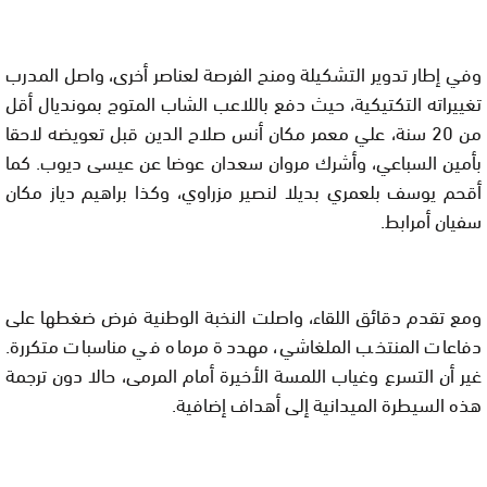
وفي إطار تدوير التشكيلة ومنح الفرصة لعناصر أخرى، واصل المدرب
تغييراته التكتيكية، حيث دفع باللاعب الشاب المتوج بمونديال أقل
من 20 سنة، علي معمر مكان أنس صلاح الدين قبل تعويضه لاحقا
بأمين السباعي، وأشرك مروان سعدان عوضا عن عيسى ديوب. كما
أقحم يوسف بلعمري بديلا لنصير مزراوي، وكذا براهيم دياز مكان
سفيان أمرابط.
ومع تقدم دقائق اللقاء، واصلت النخبة الوطنية فرض ضغطها على
دفاعات المنتخب الملغاشي، مهددة مرماه في مناسبات متكررة.
غير أن التسرع وغياب اللمسة الأخيرة أمام المرمى، حالا دون ترجمة
هذه السيطرة الميدانية إلى أهداف إضافية.