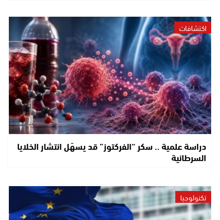
اكتشافات
دراسة علمية .. سكر “الفركتوز” قد يسهّل انتشار الخلايا
السرطانية
تكنولوجيا