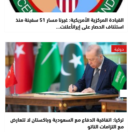
القيادة المركزية الأمريكية: غيرنا مسار 51 سفينة منذ
استئناف الحصار على إيرانأعلنت…
دولية
تركيا: اتفاقية الدفاع مع السعودية وباكستان لا تتعارض
مع التزامات الناتو