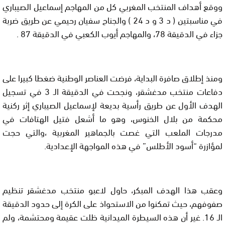
ووقع أهداف المنتخب المغربي كل من المهاجم إسماعيل الصيباري
في مناسبتين ( د 3 و د 24 ) والجناح سفيان رحيمي عن طريق ضربة
جزاء في الدقيقة 78، والمهاجم أيوب الكعبي في الدقيقة 87 .
ومنذ إطلاق صافرة البداية، فرضت العناصر الوطنية ضغطا كبيرا على
دفاعات منتخب مدغشقر، ونجحت في الدقيقة الـ 3 في تسجيل
الهدف الأول عن طريق رأسية بديعة لإسماعيل الصيباري إثر ركنية
محكمة من بلال الخنوس، وهو ما أشعل فتيل الهتافات في
مدرجات الملعب التي غصت بالجماهير المغربية ،والتي حجت
لمؤازرة “أسود الأطلس” في هذه المواجهة الإعدادية.
وعقب هذا الهدف المبكر، حاول لاعبو منتخب مدغشقر تنظيم
صفوفهم، حيث تمكنوا من الاستحواذ على الكرة إلى حدود الدقيقة
الـ 16. غير أن هذه السيطرة الميدانية ظلت عقيمة ومحتشمة، ولم