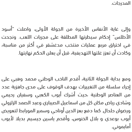
المدرجات.
وإلى غاية الأنفاس الأخيرة من الجولة الأولى، واصلت “أسود
الأطلس” إحكام سيطرتها المطلقة على مجريات اللعب. ونجحت
في اختراق مربع عمليات منتخب مدغشقر في أكثر من مناسبة،
وكادت أن تعزز غلتها التهديفية، قبل أن يعلن الحكم نهايتها.
ومع بداية الجولة الثانية، أقدم الناخب الوطني محمد وهبي على
إجراء سلسلة من التغييرات بهدف الوقوف على مدى جاهزية عدد
من العناصر الوطنية ،حيث أشرك أيوب الكعبي وسفيان رحيمي
وشادي رياض مكان كل من اسماعيل الصيباري وعبد الصمد الزلزولي
ورضوان حلحال. كما دفع بعز الدين أوناحي وسمير المورابط لتعويض
أيوب بوعدي و بلال الخنوس، وأقحم ياسين جيسيم بديلا لأيوب
أمايموني.