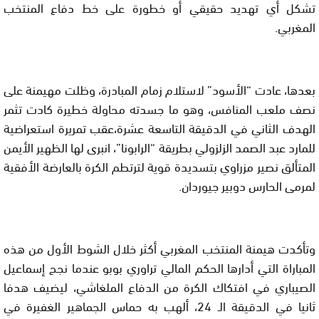
تشكل أي تهديد حقيقي أو خطورة على خط دفاع المنتخب
المغربي.
بعدها، عادت “الأسود” لاستلام زمام المبادرة، وظلت مهيمنة على
نصف ملعب المنافس، وهو ما جسدته محاولة خطيرة كادت تثمر
الهدف الثاني في الدقيقة التاسعة عشرة،عقب تمريرة استعراضية
للمارد عبد الصمد الزلزولي بطريقة “الرابونا”، انبرى لها الظهير الأيمن
المتألق نصير مزراوي بتسديدة قوية لترتطم الكرة بالعارضة الأفقية
لمرمى الحارس دوبير جيوردان.
وتأكدت هيمنة المنتخب المغربي أكثر خلال الشوط الأول من هذه
المباراة التي أدارها الحكم المالي تراوري بوبو عندما نجح إسماعيل
الصيباري في افتكاك الكرة من الدفاع الملغاشي، ليضيف هدفا
ثانيا في الدقيقة الـ 24، ألهب به حماس الجماهير الغفيرة في