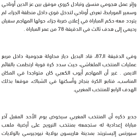
وإثر عمل هجومي منسق وتبادل كروي موفق بين عز الدين أوناحي
وسمير المورابط، تعرض أوناحي لتدخل قوي داخل منطقة الجزاء، لم
يتردد معه حكم المباراة في إعلان ضربة جزاء، حولها المهاجم سفيان
رحيمي إلى هدف ثالث في الدقيقة 78 من عمر المباراة .
وفي الدقيقة الـ87، قاد البديل دياز محاولة هجومية داخل مربع
عمليات المنتخب الملغاشي، حيث سدد كرة قوية ارتطمت بالقائم
الايمن . غير أن المهاجم أيوب الكعبي كان متواجدا في المكان
المناسب، فتابع الكرة بنجاح وأسكنها في الشباك، موقعا بذلك
الهدف الرابع للمنتخب المغربي.
جدير ذكره أن المنتخب المغربي سيخوض يوم الأحد المقبل آخر
مباراة إعدادية له ستجمعه بمنتخب النرويج على أرضية ملعب
سبورتس إليستريتد بمدينة هاريسون بولاية نيوجيرسي بالولايات