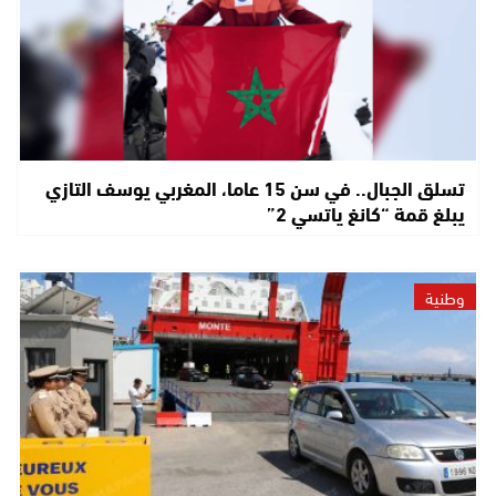
تسلق الجبال.. في سن 15 عاما، المغربي يوسف التازي
يبلغ قمة “كانغ ياتسي 2”
وطنية