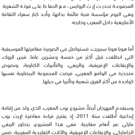
المجموعة تحديث إرث الروايس، مع الحفاظ على قوته الشعرية.
وهي اليوم مؤسسة فنية قائمة بذاتها، وأحد كبار سفراء الثقافة
الأمازيغية داخل المغرب وخارجه.
أما هوبا هوبا سبيريت، فستواصل في الصويرة مغامرتها الموسيقية
التي انطلقت قبل أكثر من خمسة وعشرين عاما. فبين الروك،
والإيقاعات الإفريقية، والريغي، والتأثيرات الكناوية، ونصوص
متجذرة في الواقع المغربي، فرضت المجموعة البيضاوية نفسها
كواحدة من أكثر الفرق شعبية وتأثيرا في جيلها.
وسيقدم المهرجان أيضاً، مشروع بوب المغرب، الذي ولد من إقامة
إبداعية أُطلقت سنة 2011، إذ يقترح قراءة معاصرة لإرث بوب
مارلي عبر أنغام مغاربية. ففي هذا المشروع، يتحاور الريغي
الجامايكي، والإيقاعات الإفريقية، والآلات التقليدية المغربية، ضمن