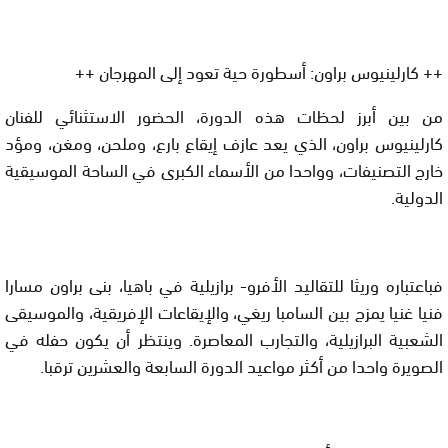
++ كارلينيوس براون: أسطورة حية تعود إلى المهرجان ++
من بين أبرز لحظات هذه الدورة، الحضور الاستثنائي للفنان
كارلينيوس براون، الذي يعد عازف إيقاع بارع، وملحن، ومغن، ومؤد
خارج التصنيفات، وواحدا من الأسماء الكبرى في الساحة الموسيقية
الدولية.
فباعتباره وريثا للتقاليد الأفرو- برازيلية في باهيا، بنى براون مسارا
فنيا غنيا يمزج بين السامبا ريغي، والإيقاعات الإفريقية، والموسيقى
الشعبية البرازيلية، والتجارب المعاصرة. وينتظر أن يكون حفله في
الصويرة واحدا من أكثر مواعيد الدورة السابعة والعشرين ترقبا.