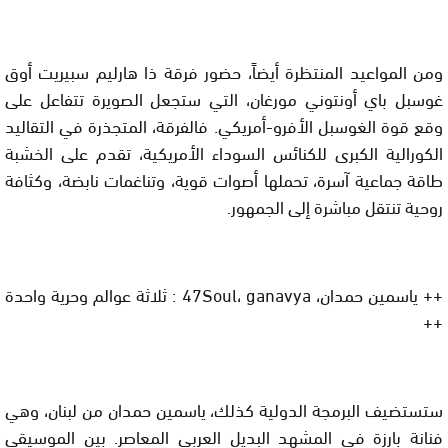
ومن المواعيد المنتظرة أيضاً، حضور فرقة ذا هارليم سبيريت أوق
غوسبل باي أونتوني مورغان، التي ستجعل الصويرة تتفاعل على
وقع قوة الغوسبل الأفرو-أمريكي. فالفرقة، المتجذرة في التقاليد
الكورالية الكبرى للكنائس السوداء الأمريكية، تقدم على الخشبة
طاقة جماعية آسرة، تحملها أصوات قوية، وتناغمات نابضة، وكثافة
روحية تنتقل مباشرة إلى الجمهور.
++ ياسمين حمدان، 47Soul، ganavya : ثلاثة عوالم وحرية واحدة
++
ستستضيف البرمجة الدولية كذلك، ياسمين حمدان من لبنان، وهي
فنانة بارزة في المشهد البديل العربي المعاصر. بين الموسيقى