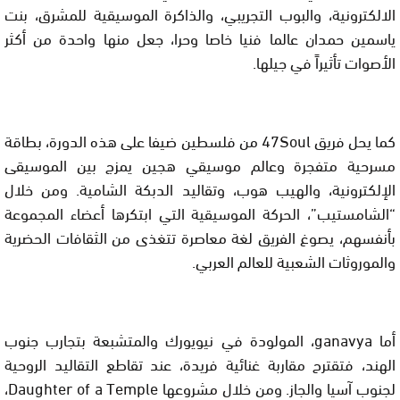
الالكترونية، والبوب التجريبي، والذاكرة الموسيقية للمشرق، بنت
ياسمين حمدان عالما فنيا خاصا وحرا، جعل منها واحدة من أكثر
الأصوات تأثيراً في جيلها.
كما يحل فريق 47Soul من فلسطين ضيفا على هذه الدورة، بطاقة
مسرحية متفجرة وعالم موسيقي هجين يمزج بين الموسيقى
الإلكترونية، والهيب هوب، وتقاليد الدبكة الشامية. ومن خلال
“الشامستيب”، الحركة الموسيقية التي ابتكرها أعضاء المجموعة
بأنفسهم، يصوغ الفريق لغة معاصرة تتغذى من الثقافات الحضرية
والموروثات الشعبية للعالم العربي.
أما ganavya، المولودة في نيويورك والمتشبعة بتجارب جنوب
الهند، فتقترح مقاربة غنائية فريدة، عند تقاطع التقاليد الروحية
لجنوب آسيا والجاز. ومن خلال مشروعها Daughter of a Temple،