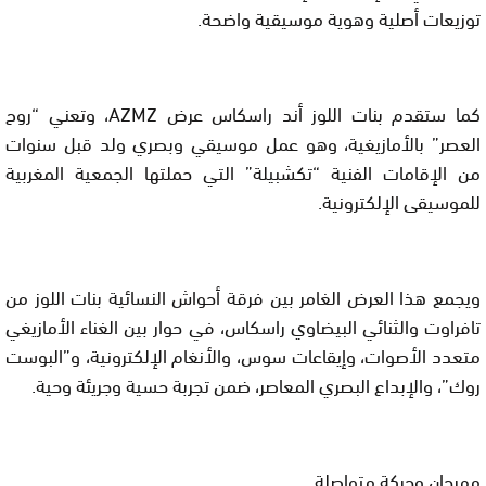
توزيعات أصلية وهوية موسيقية واضحة.
كما ستقدم بنات اللوز أند راسكاس عرض AZMZ، وتعني “روح
العصر” بالأمازيغية، وهو عمل موسيقي وبصري ولد قبل سنوات
من الإقامات الفنية “تكشبيلة” التي حملتها الجمعية المغربية
للموسيقى الإلكترونية.
ويجمع هذا العرض الغامر بين فرقة أحواش النسائية بنات اللوز من
تافراوت والثنائي البيضاوي راسكاس، في حوار بين الغناء الأمازيغي
متعدد الأصوات، وإيقاعات سوس، والأنغام الإلكترونية، و”البوست
روك”، والإبداع البصري المعاصر، ضمن تجربة حسية وجريئة وحية.
مهرجان وحركة متواصلة