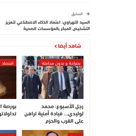
السابق
السيد التهراوي: اعتماد الذكاء الاصطناعي لتعزيز
التشخيص المبكر بالمؤسسات الصحية
شاهد أيضا
بصراحة و بدون مجاملة
اقتصاد
رجل الأسبوع: محمد
بورصة ال
لوليدي… قيادة أمنية تراهن
تداولاته
على القرب والحزم