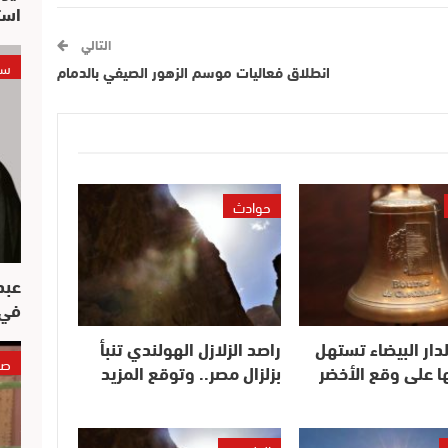
است
التالي
سي
انطلاق فعاليات موسم الزهور الصيفي بالدمام
حوادث
عبد
في 
دار البيضاء تستهل
راصد الزلازل الهولندي تنبأ
صو
ا على وقع الأخضر
بزلزال مصر.. وتوقع المزيد