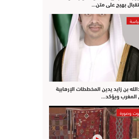
قبال بهيج على متن…
اسة
الله بن زايد يدين المخططات الإرهابية
المغرب ويؤكد…
ت وصورة