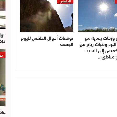
الطقس
“وا
 وزخات رعدية مع
توقعات أحوال الطقس لليوم
ذاك
لبرد وهبات رياح من
الجمعة
لخميس إلى السبت
صو
ن مناطق…
عاش