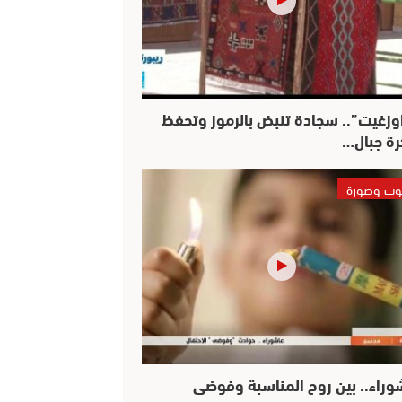
وزغيت”.. سجادة تنبض بالرموز وتحفظ
رة جبال…
ت وصورة
وراء.. بين روح المناسبة وفوضى