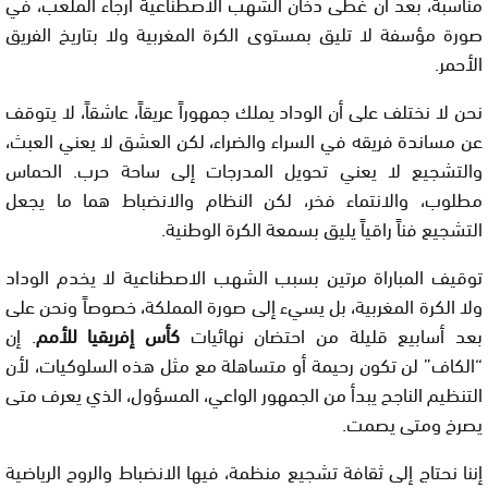
مناسبة، بعد أن غطّى دخان الشهب الاصطناعية أرجاء الملعب، في
صورة مؤسفة لا تليق بمستوى الكرة المغربية ولا بتاريخ الفريق
الأحمر.
نحن لا نختلف على أن الوداد يملك جمهوراً عريقاً، عاشقاً، لا يتوقف
عن مساندة فريقه في السراء والضراء، لكن العشق لا يعني العبث،
والتشجيع لا يعني تحويل المدرجات إلى ساحة حرب. الحماس
مطلوب، والانتماء فخر، لكن النظام والانضباط هما ما يجعل
التشجيع فناً راقياً يليق بسمعة الكرة الوطنية.
توقيف المباراة مرتين بسبب الشهب الاصطناعية لا يخدم الوداد
ولا الكرة المغربية، بل يسيء إلى صورة المملكة، خصوصاً ونحن على
بعد أسابيع قليلة من احتضان نهائيات
كأس إفريقيا للأمم
. إن
“الكاف” لن تكون رحيمة أو متساهلة مع مثل هذه السلوكيات، لأن
التنظيم الناجح يبدأ من الجمهور الواعي، المسؤول، الذي يعرف متى
يصرخ ومتى يصمت.
إننا نحتاج إلى ثقافة تشجيع منظمة، فيها الانضباط والروح الرياضية