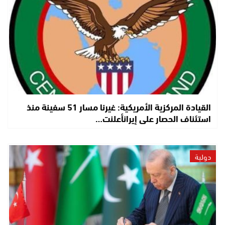
القيادة المركزية الأمريكية: غيرنا مسار 51 سفينة منذ
استئناف الحصار على إيرانأعلنت…
دولية