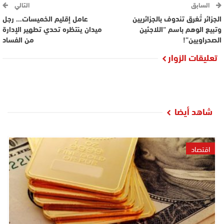
السابق
التالي
الجزائر تُغرق تندوف بالجزائريين
عامل إقليم الخميسات… رجل
وتبيع الوهم باسم “اللاجئين
ميدان ينتظره تحدي تطهير الإدارة
الصحراويين”!
من الفساد
تعليقات الزوار
شاهد أيضا
اقتصاد