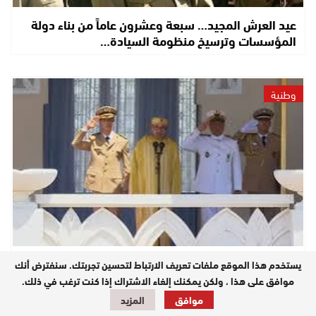
عيد العرش المجيد… سبعة وعشرون عاماً من بناء دولة
المؤسسات وترسيخ منظومة السيادة…
وطنية
عيد العرش .. جلالة الملك يترأس بتطوان حفل أداء القسم
يستخدم هذا الموقع ملفات تعريف الارتباط لتحسين تجربتك. سنفترض أنك
للضباط المتخرجين من المدارس…
موافق على هذا ، ولكن يمكنك إلغاء الاشتراك إذا كنت ترغب في ذلك.
موافق
المزيد