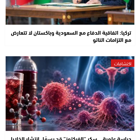
تركيا: اتفاقية الدفاع مع السعودية وباكستان لا تتعارض
مع التزامات الناتو
اكتشافات
دراسة علمية .. سكر “الفركتوز” قد يسهّل انتشار الخلايا