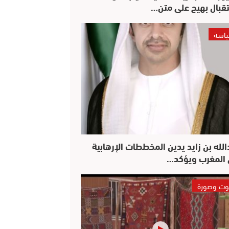
قبال بهيج على متن…
اسة
الله بن زايد يدين المخططات الإرهابية
المغرب ويؤكد…
ت وصورة