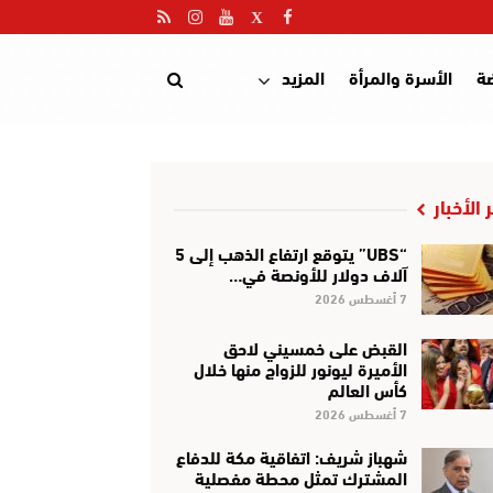
ضة
الأسرة والمرأة
المزيد
 الأخبار
“UBS” يتوقع ارتفاع الذهب إلى 5
آلاف دولار للأونصة في…
7 أغسطس 2026
القبض على خمسيني لاحق
الأميرة ليونور للزواج منها خلال
كأس العالم
7 أغسطس 2026
شهباز شريف: اتفاقية مكة للدفاع
المشترك تمثل محطة مفصلية