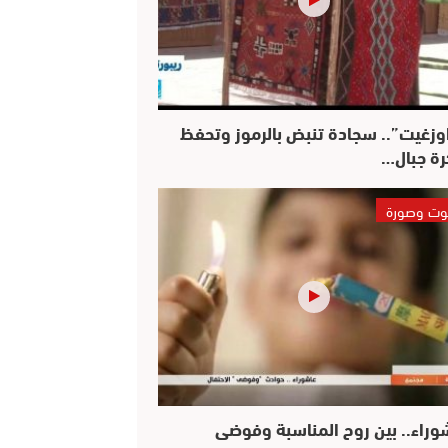
وزغيت”.. سجادة تنبض بالرموز وتحفظ
رة جبال…
ت وصورة
وراء.. بين روح المناسبة وفوضى