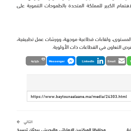
هتمام الكبير للمملكة المتحدة بالطموحات التنموية على
المستوى، ولقاءات قطاعية موجهة، وورشات عمل تطبيقية،
فرص التعاون في القطاعات ذات الأولوية.
Email
LinkedIn
Messenger
طباعة
التالي
رة
محافظا المركزيين الإماراتي والبحريني يبحثان ترسيخ