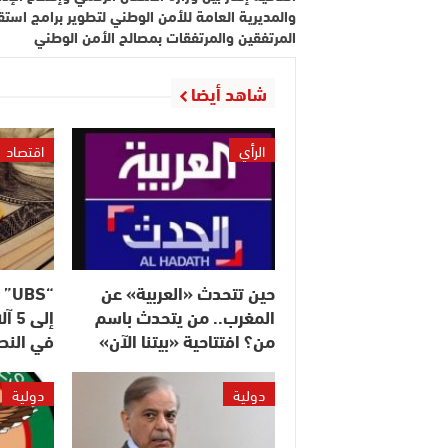
والمديرية العامة للأمن الوطني لتطوير برامج استق
المرتفقين والمرتفقات بمصالح الأمن الوطني
شاهد أيضا
الرأي
اقتصاد
حين تتحدث «العربية» عن
“S
المغرب.. من يتحدث باسم
إلى
من؟ افتتاحية «بيتنا الآن»
في النصف 
دولية
دولية