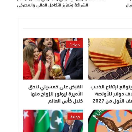
بال
الشراكة وتعزيز التكامل المالي والمصرفي
حوادث
UB” يتوقع ارتفاع الذهب
القبض على خمسيني لاحق
 5 آلاف دولار للأونصة
الأميرة ليونور للزواج منها
الأول من 2027
خلال كأس العالم
دولية