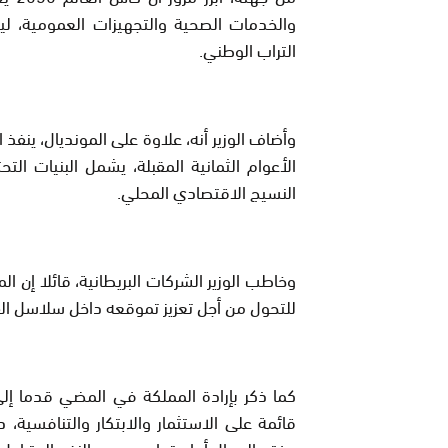
والخدمات الصحية والتجهيزات العمومية، 
التراب الوطني.
وأضاف الوزير أنه، علاوة على المونديال، ينفذ
الأعوام الثمانية المقبلة، يشمل البنيات ا
النسيج الاقتصادي المحلي.
وخاطب الوزير الشركات البريطانية، قائلا إن
للتحول من أجل تعزيز تموقعه داخل سلاسل الق
كما ذكر بإرادة المملكة في المضي قدما إلى
قائمة على الاستثمار والابتكار والتنافسية، د
وفتح المجال أمام تعاون يعود بالنفع المتبادل