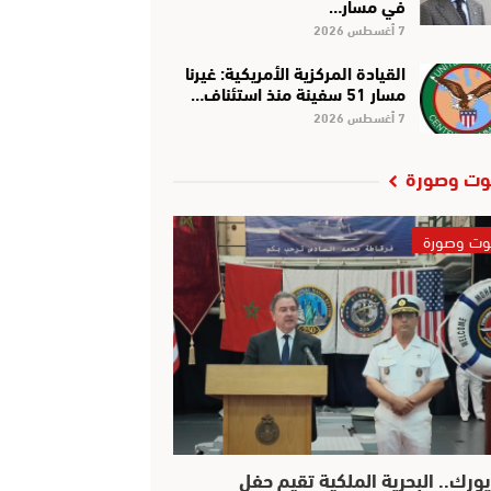
في مسار…
7 أغسطس 2026
القيادة المركزية الأمريكية: غيرنا
مسار 51 سفينة منذ استئناف…
7 أغسطس 2026
ت وصورة
ت وصورة
يورك.. البحرية الملكية تقيم حفل