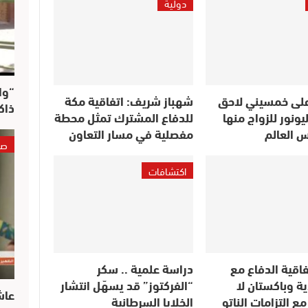
دولية
“وا
لى خمسيني لاحق
شهباز شريف: اتفاقية مكة
ذاك
ليونور للزواج منها
للدفاع المشترك تمثل محطة
س العالم
مفصلية في مسار التعاون
صو
اكتشافات
تفاقية الدفاع مع
دراسة علمية .. سكر
ة وباكستان لا
“الفركتوز” قد يسهّل انتشار
عاش
ع التزامات الناتو
الخلايا السرطانية