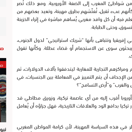
 شواطئ المغرب إلى الضفة الأوروبية. ومع ذلك تُصر
وكأنهم عبء ثقيل، تُفتّشهم بطرق مهينة، وتعيد بعضهم من
لم فيه أن كل وافد مغربي يُساهم مباشرة في إثراء الخزينة
لتسوق، وحتى الطبابة.
 إفريقيا وتتباهى بأنها “شريك استراتيجي” لدول الجنوب،
 يبحثون سوى عن الاستجمام أو قضاء عطلة. وكأنها تقول
صو
.
صو
ومراكزهم التجارية للمغاربة ليتدفقوا بآلاف الدولارات، ثم
من الإجحاف أن يتم التمييز في المعاملة بين الجنسيات، في
ق والغرب” و”أرض التسامح”؟
 فأوروبا أقرب إليه من أي عاصمة تركية، وزورق مطاطي قد
 تركيا بدافع الود والعلاقات التاريخية، فهل جزاؤه أن يُعامل
ظر في هذه السياسة المهينة، لأن كرامة المواطن المغربي
نيو