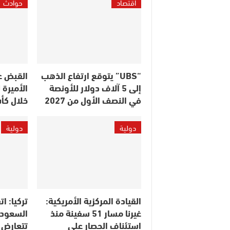
اقتصاد
حوادث
“UBS” يتوقع ارتفاع الذهب
القبض ع
إلى 5 آلاف دولار للأونصة
الأميرة 
في النصف الأول من 2027
خلال كأ
دولية
دولية
القيادة المركزية الأمريكية:
تركيا: ا
غيرنا مسار 51 سفينة منذ
السعودي
استئناف الحصار على
تتعارض م