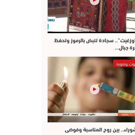
وزغيت”.. سجادة تنبض بالرموز وتحفظ
رة جبال…
ت وصورة
وراء.. بين روح المناسبة وفوضى