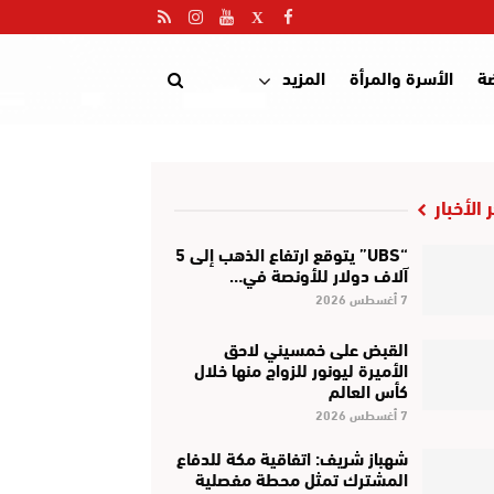
ضة
الأسرة والمرأة
المزيد
 الأخبار
“UBS” يتوقع ارتفاع الذهب إلى 5
آلاف دولار للأونصة في…
7 أغسطس 2026
القبض على خمسيني لاحق
الأميرة ليونور للزواج منها خلال
كأس العالم
7 أغسطس 2026
شهباز شريف: اتفاقية مكة للدفاع
المشترك تمثل محطة مفصلية