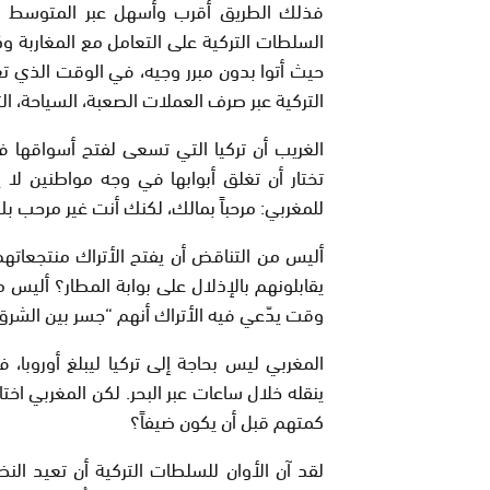
فذلك الطريق أقرب وأسهل عبر المتوسط من
السلطات التركية على التعامل مع المغاربة 
حيث أتوا بدون مبرر وجيه، في الوقت الذي تع
التركية عبر صرف العملات الصعبة، السياحة، ا
الغريب أن تركيا التي تسعى لفتح أسواقها في
تختار أن تغلق أبوابها في وجه مواطنين لا
للمغربي: مرحباً بمالك، لكنك أنت غير مرحب بك
أليس من التناقض أن يفتح الأتراك منتجعاتهم 
يقابلونهم بالإذلال على بوابة المطار؟ أليس 
وقت يدّعي فيه الأتراك أنهم “جسر بين الشر
المغربي ليس بحاجة إلى تركيا ليبلغ أوروبا،
ينقله خلال ساعات عبر البحر. لكن المغربي اختار
كمتهم قبل أن يكون ضيفاً؟
لقد آن الأوان للسلطات التركية أن تعيد الن