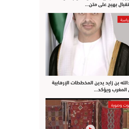
قبال بهيج على متن…
اسة
الله بن زايد يدين المخططات الإرهابية
المغرب ويؤكد…
ت وصورة