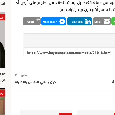
لبه من عملة فقط، بل بما تستحقه من احترام على أرض أي
است
كنها تخسر أكثر حين تهدر كرامتهم.
سي
Email
LinkedIn
Messenger
طباعة
عبد
التالي
في 
ة
حين يلتقي النقاش بالاحترام
صو