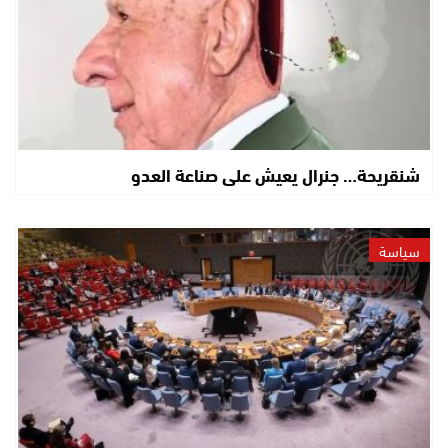
شنقريحة… جنرال يعيش على صناعة العدو
سياسة