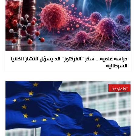
دراسة علمية .. سكر “الفركتوز” قد يسهّل انتشار الخلايا
السرطانية
تكنولوجيا