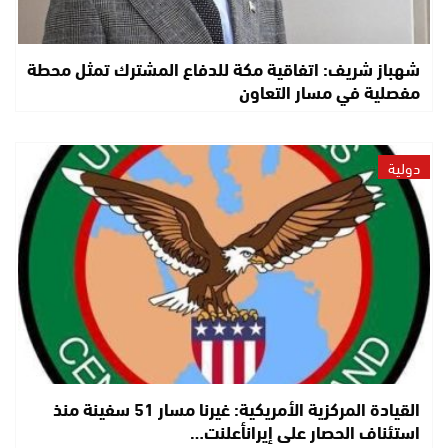
شهباز شريف: اتفاقية مكة للدفاع المشترك تمثل محطة
مفصلية في مسار التعاون
دولية
القيادة المركزية الأمريكية: غيرنا مسار 51 سفينة منذ
استئناف الحصار على إيرانأعلنت…