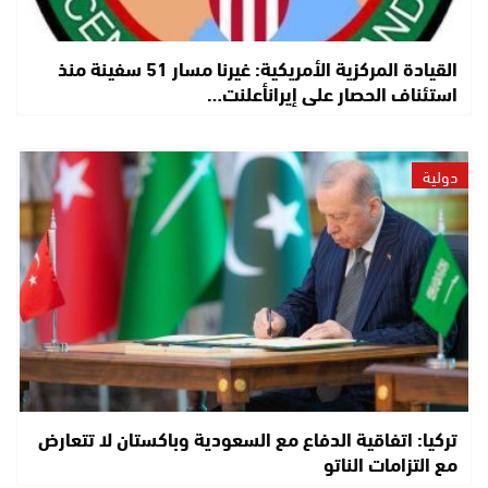
القيادة المركزية الأمريكية: غيرنا مسار 51 سفينة منذ
استئناف الحصار على إيرانأعلنت…
دولية
تركيا: اتفاقية الدفاع مع السعودية وباكستان لا تتعارض
مع التزامات الناتو