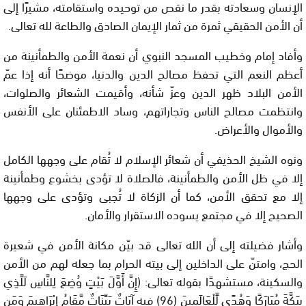
الإنسان وسعادته بقدر ما نقص من توحيده واستقامته، مشيرًا إلى
أن الأمن الحقيقي ثمرة من ثمار الإيمان الصادق والطاعة لله تعالى.
وأفاد إمام وخطيب المسجد النبوي أن نعمة الأمن والطمأنينة من
أعظم النعم التي تحفظ مصالح الدين والدنيا، موضحًا أنه إذا عمّ
الأمن البلاد ظهر الدين وعزّ شأنه، وأقيمت الشعائر والصلوات،
وانتظمت مصالح الناس وتجاراتهم، وساد الاطمئنان على الأنفس
والأموال والأعراض.
ونوه الشيخ الحذيفي أن شعائر الإسلام لا تُقام على وجهها الكامل
إلا في ظل الأمن والطمأنينة، فالصلاة لا تؤدى بخشوع وطمأنينة
إلا مع تحقق الأمن، كما أن الزكاة لا تُجبى وتؤدى على وجهها
الصحيح إلا في مجتمع يسوده الاستقرار والأمان.
وأشار فضيلته إلى أن الله تعالى قد بيّن مكانة الأمن في شعيرة
الحج، وامتنّ على الداخلين إلى بيته الحرام بما جعله لهم من الأمن
والسكينة، مستشهدًا بقوله تعالى: (إِنَّ أَوَّلَ بَيْتٍ وُضِعَ لِلنَّاسِ لَلَّذِي
بِبَكَّةَ مُبَارَكًا وَهُدًى لِّلْعَالَمِينَ (96) فِيهِ آيَاتٌ بَيِّنَاتٌ مَّقَامُ إِبْرَاهِيمَ وَمَن