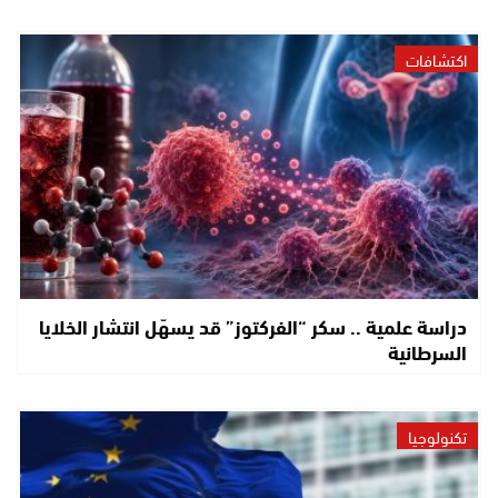
اكتشافات
دراسة علمية .. سكر “الفركتوز” قد يسهّل انتشار الخلايا
السرطانية
تكنولوجيا