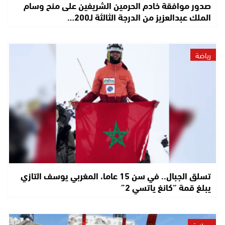
صدور موافقة خادم الحرمين الشريفين على منح وسام
الملك عبدالعزيز من الدرجة الثالثة لـ200…
رياضة
تسلق الجبال.. في سن 15 عاما، المغربي يوسف التازي
يبلغ قمة “كانغ ياتسي 2”