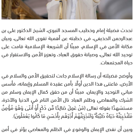
تحدث فضيلة إمام وخطيب المسجد النبوي، الشيخ الدكتور علي بن
عبدالرحمن الحذيفي، في خطبته عن أهمية تقوى الله تعالى، وبيان
مكانة الأمن في الإسلام، مبينًا أن الشريعة الإسلامية قامت على
توحيد الله تعالى، وصيانة حقوق العباد، وتعزيز الأمن والاستقرار في
حياة المجتمعات.
وأوضح فضيلته أن رسالة الإسلام جاءت لتحقيق الأمن والسلام في
الأرض، فاعتنى هذا الدين أولًا بأمن عقيدة المسلم وإيمانه، فأسس
مباني التوحيد والإيمان، مبينًا أن من حقق كمال الإيمان وسلم من
الشرك والمعاصي وظلم العباد نال الأمن التام في الدنيا والآخرة،
مستشهدًا بقوله تعالى (مَنْ عَمِلَ صَالِحًا مِّن ذَكَرٍ أَوْ أُنثَىٰ وَهُوَ مُؤْمِنٌ
فَلَنُحْيِيَنَّهُ حَيَاةً طَيِّبَةً ۖوَلَنَجْزِيَنَّهُمْ أَجْرَهُم بِأَحْسَنِ مَا كَانُوا يَعْمَلُونَ).
وبين أن نقص الإيمان والوقوع في الظلم والمعاصي يؤثر في أمن