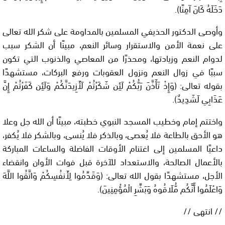
دَخَلَهُ كَانَ آمِنًا).
وأوصى الدكتور الحذيفي المسلمين بالمداومة على شكر الله تعالى
على نعمة الأمن والاستقرار وسائر النعم، مبينًا أن الشكر سبب
لدوام النعم وزيادتها، ومحذرًا من المعاصي والذنوب التي تكون
سببًا في زوال النعم ونزول العقوبات ورفع البركات، مستشهدًا
بقوله تعالى: (وَإِذْ تَأَذَّنَ رَبُّكُمْ لَئِن شَكَرْتُمْ لَأَزِيدَنَّكُمْ وَلَئِن كَفَرْتُمْ إِنَّ
عَذَابِي لَشَدِيدٌ).
واختتم إمام وخطيب المسجد النبوي خطبته، مبينًا أن الله جل وعلا
هو الأحق بالطاعة فلا يُعصى، وبالذكر فلا يُنسى، وبالشكر فلا يُكفر،
داعيًا المسلمين إلى اغتنام الأوقات الفاضلة والساعات المباركة
بالأعمال الصالحة، والاستعداد للآخرة قبل فوات الأوان وانقضاء
الأجل، مستشهدًا بقول الله تعالى: (وَقَدِّمُوا لِأَنفُسِكُمْ وَاتَّقُوا اللَّهَ
وَاعْلَمُوا أَنَّكُم مُّلَاقُوهُ وَبَشِّرِ الْمُؤْمِنِينَ).
// انتهى //