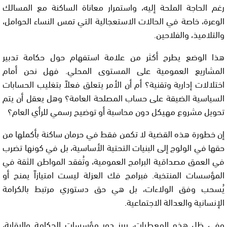
رغم الحاجة الملحة إليه، واستمرار معاناة الساكنة مع المسالك
الوعرة، خاصة في الحالات الاستعجالية التي تمس النساء الحوامل،
والتلاميذ، والفلاحين.
هذا الوضع يطرح أكثر من علامة استفهام حول حكامة تدبير
المشاريع العمومية على المستوى المحلي. فهل نحن أمام
اختلالات إدارية وتقنية؟ أم أن الأمر يتعلق فعلاً بتغليب الحسابات
السياسية الضيقة على حساب المصلحة العامة؟ وهل يعقل أن يتم
تحويل مشروع مهيكل دون محاسبة أو توضيح رسمي للرأي العام؟
إن خطورة هذه القضية لا تكمن فقط في حرمان ساكنة بأكملها من
حقها في الولوج إلى البنيات التحتية الأساسية، بل في كونها تضرب
في العمق مصداقية البرامج العمومية، وتُفقد المواطن الثقة في
المؤسسات المنتخبة. فبرامج فك العزلة ليست امتيازاً يمنح أو
يُسحب وفق الولاءات، بل هي حق دستوري مرتبط بالكرامة
الإنسانية والعدالة الاجتماعية.
وفي ظل هذه المعطيات، يبرز دور مؤسسات الحكامة والرقابة،