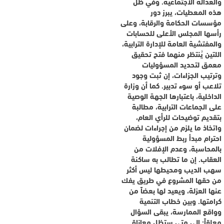
والعدالة الاجتماعية. وفي ظل
هذه المعطيات، يبرز دور
مؤسسات الحكامة والرقابة، وعلى
رأسها المجلس الأعلى للحسابات
والمفتشية العامة للإدارة الترابية،
اللتين يُنتظر منهما فتح تحقيق
معمق لتحديد المسؤوليات
وترتيب الجزاءات، إن ثبت وجود
تلاعب أو سوء تدبير. كما أن وزارة
الداخلية، باعتبارها الجهة الوصية
على الجماعات الترابية، مطالبة
بتقديم توضيحات للرأي العام،
واتخاذ ما يلزم من إجراءات لضمان
احترام مبدأ ربط المسؤولية
بالمحاسبة، وعدم الإفلات من
العقاب. إن ما تطالب به ساكنة
سهب الديب ومحيطها ليس أكثر
من حقها المشروع في طريق يفك
عنها العزلة، ويعيد لها بعضاً من
كرامتها. وبين خطاب التنمية
وواقع الممارسة، يبقى السؤال
معلقاً: إلى متى ستظل معاناة