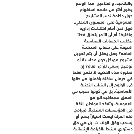
والتلاميذ، والفلاحين. هذا الوضع
يطرح أكثر من علامة استفهام
حول حكامة تدبير المشاريع
العمومية على المستوى المحلي.
فهل نحن أمام اختلالات إدارية
وتقنية؟ أم أن الأمر يتعلق فعلاً
بتغليب الحسابات السياسية
الضيقة على حساب المصلحة
العامة؟ وهل يعقل أن يتم تحويل
مشروع مهيكل دون محاسبة أو
توضيح رسمي للرأي العام؟ إن
خطورة هذه القضية لا تكمن فقط
في حرمان ساكنة بأكملها من حقها
في الولوج إلى البنيات التحتية
الأساسية، بل في كونها تضرب في
العمق مصداقية البرامج
العمومية، وتُفقد المواطن الثقة
في المؤسسات المنتخبة. فبرامج
فك العزلة ليست امتيازاً يمنح أو
يُسحب وفق الولاءات، بل هي حق
دستوري مرتبط بالكرامة الإنسانية