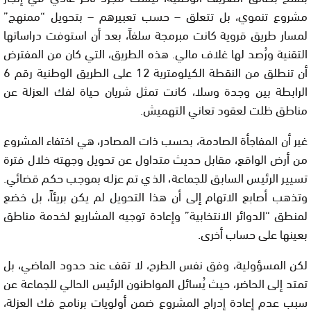
مشروع تنموي، بل تتعلق – حسب تعبيرهم – بتحويل “ممنهج”
لمسار طريق قروية كانت مبرمجة سلفاً، بعد أن استوفت دراساتها
التقنية ورُصد لها غلاف مالي. هذه الطريق، التي كان من المفترض
أن تنطلق من النقطة الكيلومترية 12 على الطريق الوطنية رقم 6
الرابطة بين وجدة وسلا، كانت تمثل شريان حياة لفك العزلة عن
مناطق ظلت لعقود تعاني التهميش.
غير أن المفاجأة الصادمة، بحسب ذات المصادر، هي اختفاء المشروع
من أرض الواقع، مقابل حديث متداول عن تحويل وجهته خلال فترة
تسيير الرئيس السابق للجماعة، الذي تم عزله بموجب حكم قضائي.
وتذهب أصابع الاتهام إلى أن هذا التحويل لم يكن بريئاً، بل خضع
لمنطق “الدوائر الانتخابية” وإعادة توجيه المشاريع لخدمة مناطق
بعينها على حساب أخرى.
لكن المسؤولية، وفق نفس الطرح، لا تقف عند حدود الماضي، بل
تمتد إلى الحاضر، حيث يُسائل المواطنون الرئيس الحالي للجماعة عن
سبب عدم إعادة إدراج المشروع ضمن أولويات برنامج فك العزلة،