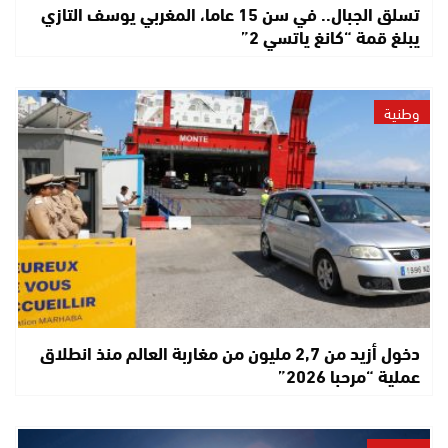
تسلق الجبال.. في سن 15 عاما، المغربي يوسف التازي
يبلغ قمة “كانغ ياتسي 2”
وطنية
دخول أزيد من 2,7 مليون من مغاربة العالم منذ انطلاق
عملية “مرحبا 2026”