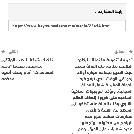
رابط المشاركة :
السابق
التالي
“جريمة تنموية مكتملة الأركان:
تفكيك شبكة للنصب الهاتفي
التلاعب بطريق فك العزلة يفضح
بجرسيف: سقوط “وهم
عبث التدبير بجماعة هوارة أولاد
المساعدات” أمام يقظة أمنية
رحو”في الوقت الذي ترفع فيه
محكمة
الدولة المغربية شعار العدالة
المجالية، وتؤكد التوجيهات الملكية
السامية على ضرورة إنصاف العالم
القروي وفك العزلة عنه، تطفو إلى
السطح بين الفينة والأخرى
ممارسات مقلقة تفرغ هذه
البرامج من محتواها، وتجعلها
مجرد شعارات على الورق. ومن