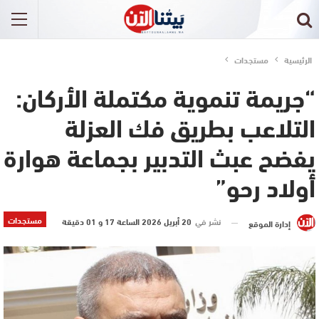
الرئيسية
مستجدات
“جريمة تنموية مكتملة الأركان:
التلاعب بطريق فك العزلة
يفضح عبث التدبير بجماعة هوارة
أولاد رحو”
مستجدات
نشر في
20 أبريل 2026 الساعة 17 و 01 دقيقة
إدارة الموقع