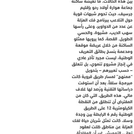
بين هذه الحالات، ما تعيشه ساكنة
جماعة هوارة أولاد رحو بإقليم
جرسيف، حيث تحوم شبهات قوية
حول التلاعب ببرنامج فك العزلة
عن عدد من الدواوير، وعلى رأسها
سهب الديب، مشيوة، والحسي
الطويل. القصة، كما يرويها ممثلو
الساكنة من خلال عريضة موقعة
ومدعمة بنسخ بطائق التعريف
الوطنية، ليست مجرد تأخر عادي
في إنجاز مشروع تنموي، بل تتعلق
– حسب تعبيرهم – بتحويل
“ممنهج” لمسار طريق قروية كانت
مبرمجة سلفاً، بعد أن استوفت
دراساتها التقنية ورُصد لها غلاف
مالي. هذه الطريق، التي كان من
المفترض أن تنطلق من النقطة
الكيلومترية 12 على الطريق
الوطنية رقم 6 الرابطة بين وجدة
وسلا، كانت تمثل شريان حياة لفك
العزلة عن مناطق ظلت لعقود
تعاني التهميش. غير أن المفاجأة