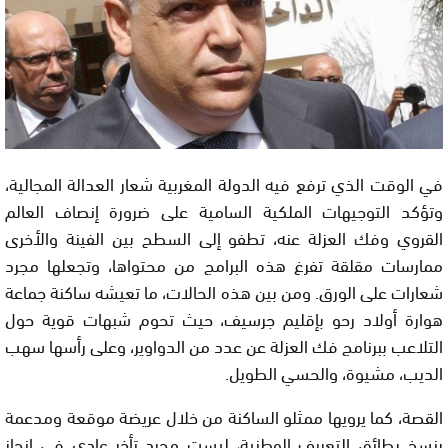
في الوقت الذي ترفع فيه الدولة المغربية شعار العدالة المجالية،
وتؤكد التوجيهات الملكية السامية على ضرورة إنصاف العالم
القروي وفك العزلة عنه، تطفو إلى السطح بين الفينة والأخرى
ممارسات مقلقة تفرغ هذه البرامج من محتواها، وتجعلها مجرد
شعارات على الورق. ومن بين هذه الحالات، ما تعيشه ساكنة جماعة
هوارة أولاد رحو بإقليم جرسيف، حيث تحوم شبهات قوية حول
التلاعب ببرنامج فك العزلة عن عدد من الدواوير، وعلى رأسها سهب
الديب، مشيوة، والحسي الطويل.
القصة، كما يرويها ممثلو الساكنة من خلال عريضة موقعة ومدعمة
بنسخ بطائق التعريف الوطنية، ليست مجرد تأخر عادي في إنجاز