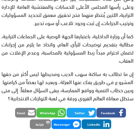
وعلى رأسها المجلس الأعلى للحسابات والمفتشية العامة للإدارة
الترابية، اللتين يُنتظر منهما فتح تحقيق معمق لتحديد المسؤوليات
وترتيب الجزاءات، إن ثبت وجود تلاعب أو سوء تدبير.
كما أن وزارة الداخلية، باعتبارها الجهة الوصية على الجماعات الترابية،
مطالبة بتقديم توضيحات للرأي العام، واتخاذ ما يلزم من إجراءات
لضمان احترام مبدأ ربط المسؤولية بالمحاسبة، وعدم الإفلات من
العقاب.
إن ما تطالب به ساكنة سهب الديب ومحيطها ليس أكثر من حقها
المشروع في طريق يفك عنها العزلة، ويعيد لها بعضاً من كرامتها.
وبين خطاب التنمية وواقع الممارسة، يبقى السؤال معلقاً: إلى متى
ستظل معاناة العالم القروي ورقة في لعبة التوازنات الانتخابية؟
Email
WhatsApp
Twitter
Facebook
LinkedIn
Messenger
طباعة