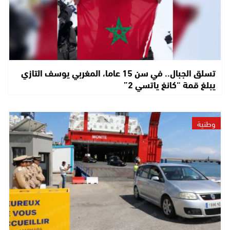
تسلق الجبال.. في سن 15 عاما، المغربي يوسف التازي
يبلغ قمة “كانغ ياتسي 2”
وطنية