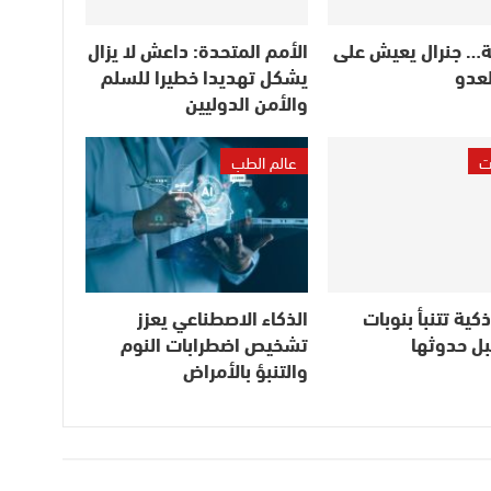
… جنرال يعيش على
الأمم المتحدة: داعش لا يزال
لعدو
يشكل تهديدا خطيرا للسلم
والأمن الدوليين
ت
عالم الطب
ية تتنبأ بنوبات
الذكاء الاصطناعي يعزز
بل حدوثها
تشخيص اضطرابات النوم
والتنبؤ بالأمراض