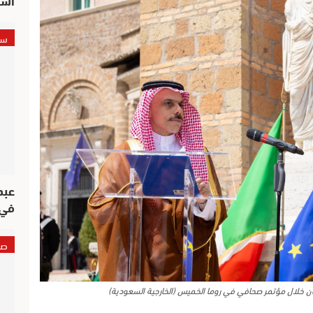
سي
عبد
في 
صو
رحان خلال مؤتمر صحافي في روما الخميس (الخارجية السعودية)