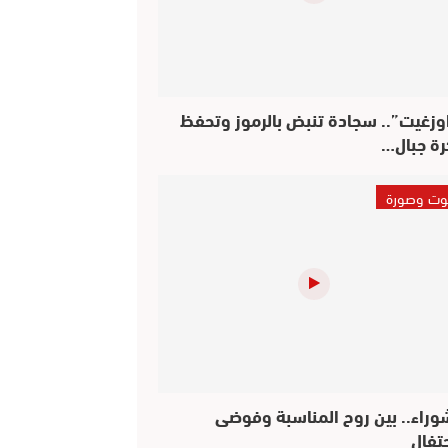
وزغيت”.. سجادة تنبض بالرموز وتحفظ
رة جبال…
ت وصورة
وراء.. بين روح المناسبة وفوضى
حتفال