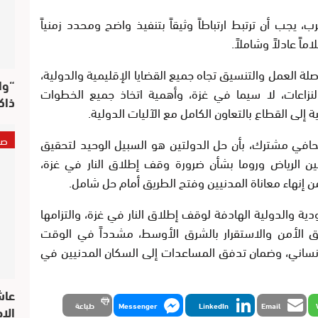
ب، يجب أن ترتبط ارتباطاً وثيقاً بتنفيذ واضح ومحدد زمنياً
 عادلاً وشاملاً.
العمل والتنسيق تجاه جميع القضايا الإقليمية والدولية،
“وا
لنزاعات، لا سيما في غزة، وأهمية اتخاذ جميع الخطوات
ذاك
ة إلى القطاع بالتعاون الكامل مع الآليات الدولية.
صو
صحافي مشترك، بأن حل الدولتين هو السبيل الوحيد لتحقيق
بين الرياض وروما بشأن ضرورة وقف إطلاق النار في غزة،
ن إنهاء معاناة المدنيين وفتح الطريق أمام حل شامل.
ودية والدولية الهادفة لوقف إطلاق النار في غزة، والتزامها
قيق الأمن والاستقرار بالشرق الأوسط، مشدداً في الوقت
لإنساني، وضمان تدفق المساعدات إلى السكان المدنيين في
عاش
Email
LinkedIn
Messenger
طباعة
الا