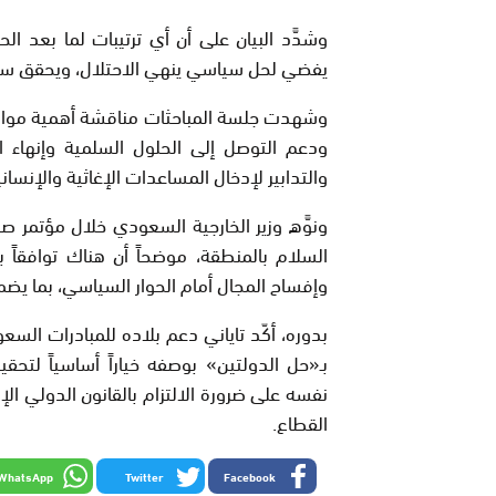
وشدَّد البيان على أن أي ترتيبات لما بعد الحر
يفضي لحل سياسي ينهي الاحتلال، ويحقق سلاماً
وشهدت جلسة المباحثات مناقشة أهمية مواصلة 
ودعم التوصل إلى الحلول السلمية وإنهاء ا
والتدابير لإدخال المساعدات الإغاثية والإنساني
ونوَّه وزير الخارجية السعودي خلال مؤتمر 
السلام بالمنطقة، موضحاً أن هناك توافقاً 
وإفساح المجال أمام الحوار السياسي، بما يضم
بدوره، أكّد تاياني دعم بلاده للمبادرات السع
بـ«حل الدولتين» بوصفه خياراً أساسياً لتح
نفسه على ضرورة الالتزام بالقانون الدولي ا
القطاع.
WhatsApp
Twitter
Facebook