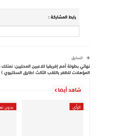
رابط المشاركة :
السابق
نهائي بطولة أمم إفريقيا للاعبين المحليين: نمتلك 
المؤهلات للظفر باللقب الثالث (طارق السكتيوي )
شاهد أيضا
الرأي
بدون تع