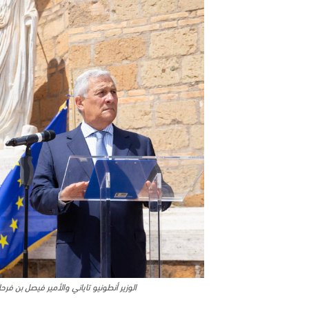
الوزير أنطونيو تاياني والأمير فيصل بن ف