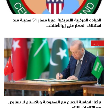
القيادة المركزية الأمريكية: غيرنا مسار 51 سفينة منذ
استئناف الحصار على إيرانأعلنت…
دولية
تركيا: اتفاقية الدفاع مع السعودية وباكستان لا تتعارض
مع التزامات الناتو