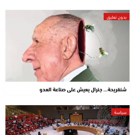
بدون تعليق
شنقريحة… جنرال يعيش على صناعة العدو
سياسة