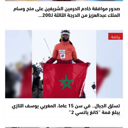
صدور موافقة خادم الحرمين الشريفين على منح وسام
الملك عبدالعزيز من الدرجة الثالثة لـ200…
رياضة
تسلق الجبال.. في سن 15 عاما، المغربي يوسف التازي
يبلغ قمة “كانغ ياتسي 2”