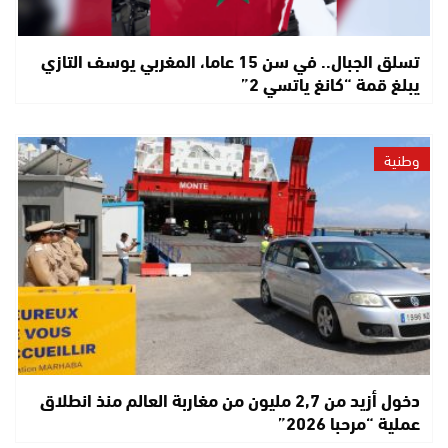
تسلق الجبال.. في سن 15 عاما، المغربي يوسف التازي
يبلغ قمة “كانغ ياتسي 2”
وطنية
دخول أزيد من 2,7 مليون من مغاربة العالم منذ انطلاق
عملية “مرحبا 2026”