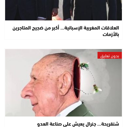
العلاقات المغربية الإسبانية… أكبر من ضجيج المتاجرين
بالأزمات
بدون تعليق
شنقريحة… جنرال يعيش على صناعة العدو