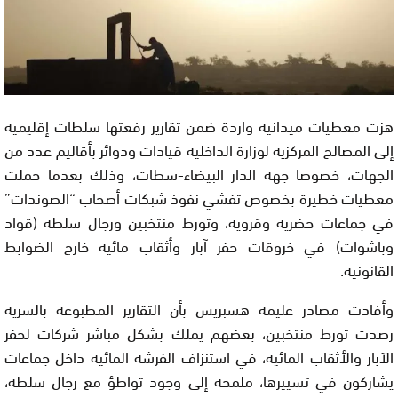
هزت معطيات ميدانية واردة ضمن تقارير رفعتها سلطات إقليمية
إلى المصالح المركزية لوزارة الداخلية قيادات ودوائر بأقاليم عدد من
الجهات، خصوصا جهة الدار البيضاء-سطات، وذلك بعدما حملت
معطيات خطيرة بخصوص تفشي نفوذ شبكات أصحاب “الصوندات”
في جماعات حضرية وقروية، وتورط منتخبين ورجال سلطة (قواد
وباشوات) في خروقات حفر آبار وأثقاب مائية خارج الضوابط
القانونية.
وأفادت مصادر عليمة هسبريس بأن التقارير المطبوعة بالسرية
رصدت تورط منتخبين، بعضهم يملك بشكل مباشر شركات لحفر
الآبار والأثقاب المائية، في استنزاف الفرشة المائية داخل جماعات
يشاركون في تسييرها، ملمحة إلى وجود تواطؤ مع رجال سلطة،