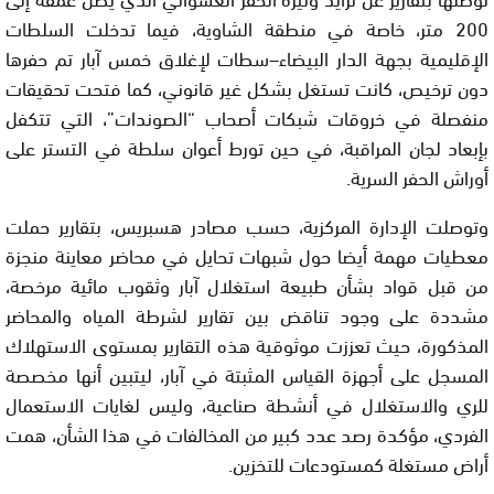
200 متر، خاصة في منطقة الشاوية، فيما تدخلت السلطات
الإقليمية بجهة الدار البيضاء–سطات لإغلاق خمس آبار تم حفرها
دون ترخيص، كانت تستغل بشكل غير قانوني، كما فتحت تحقيقات
منفصلة في خروقات شبكات أصحاب “الصوندات”، التي تتكفل
بإبعاد لجان المراقبة، في حين تورط أعوان سلطة في التستر على
أوراش الحفر السرية.
وتوصلت الإدارة المركزية، حسب مصادر هسبريس، بتقارير حملت
معطيات مهمة أيضا حول شبهات تحايل في محاضر معاينة منجزة
من قبل قواد بشأن طبيعة استغلال آبار وثقوب مائية مرخصة،
مشددة على وجود تناقض بين تقارير لشرطة المياه والمحاضر
المذكورة، حيث تعززت موثوقية هذه التقارير بمستوى الاستهلاك
المسجل على أجهزة القياس المثبتة في آبار، ليتبين أنها مخصصة
للري والاستغلال في أنشطة صناعية، وليس لغايات الاستعمال
الفردي، مؤكدة رصد عدد كبير من المخالفات في هذا الشأن، همت
أراض مستغلة كمستودعات للتخزين.