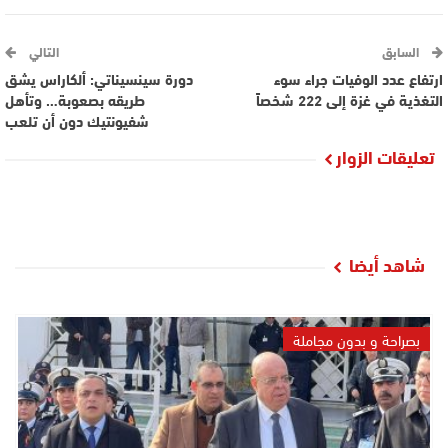
السابق
التالي
ارتفاع عدد الوفيات جراء سوء
دورة سينسيناتي: ألكاراس يشق
التغذية في غزة إلى 222 شخصاً
طريقه بصعوبة… وتأهل
شفيونتيك دون أن تلعب
تعليقات الزوار
شاهد أيضا
بصراحة و بدون مجاملة