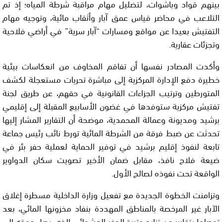
بينهم قواد وباشوات، لتضليل مهام مراقبة شرطة المياه؛ إذ تم
التلاعب في محاضر قياس عمق آبار وأثقاب مائية، وتوجيه مهام
التفتيش بعيدا عن مواقع ومسارات “آبار سرية” في أراضي فلاحية
وتجزئات عقارية.
وأكدت المصادر نفسها أن تفاقم المخاوف من انعكاسات بيئية
خطيرة دفع الإدارة المركزية إلى مباشرة تحريات مستعجلة لكشف
المتورطين وترتيب الجزاءات القانونية في حقهم، عن طريق لجنة
تفتيش مركزية ستوفدها في غضون الأسابيع المقبلة إلى إقليمي
برشيد ومديونة وعمالة المحمدية، موضحة أن التقارير المشار إليها
تحدثت عن ضبط فرقة من الشرطة المائية تورط نائب رئيس جماعة
تابعة لنفوذ إقليم برشيد في توفير الحماية لعملية حفر بئر في
ضيعة فلاح نافذ، مقابل ضمان الأخير تصويت سكان الدواوير
الواقعة تحت نفوذه لصالح الأول.
وتزامنت الخطوة الجديدة مع تفعيل وزارة الداخلية مسطرة إغلاق
الآبار غير المرخصة بالمناطق المهددة بنفاد مخزونها المائي، بعد
توصلها بتقارير عن تزايد وتيرة الحفر العشوائي الذي يصل عمقه إلى