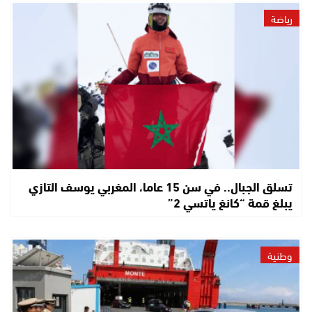
رياضة
تسلق الجبال.. في سن 15 عاما، المغربي يوسف التازي
يبلغ قمة “كانغ ياتسي 2”
وطنية