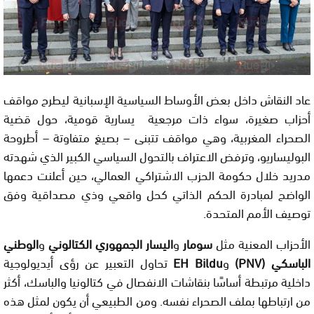
عاد النقاش داخل بعض الأوساط السياسية الإسبانية ليطرح مواقف
أحزاب صغيرة، سواء ذات مرجعية يسارية قومية، حول قضية
الصحراء المغربية، وهي مواقف تتبنى – بصيغ متفاوتة – أطروحة
البوليساريو، وترفض الاعتراف بالتحول السياسي الكبير الذي شهدته
مدريد خلال حكومة الحزب الاشتراكي العمالي، حين أعلنت دعمها
الواضح لمبادرة الحكم الذاتي كحل واقعي وذي مصداقية وفق
توصيف الأمم المتحدة.
الأحزاب المعنية مثل
سومار
و
اليسار الجمهوري الكتالوني
و
الوطني
الباسكي (PNV)
و
EH Bildu
تحاول التعبير عن رؤى أيديولوجية
داخلية مرتبطة أساسًا بنقاشات الانفصال في كتالونيا والباسك، أكثر
من ارتباطها بملف الصحراء نفسه. ومن الطبيعي أن يكون لمثل هذه