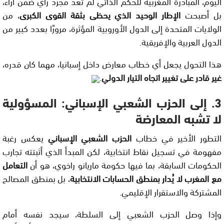
اليوم، المبادرة المغربية للحكم الذاتي لم تعد مجرد رأي ضمن آراء،
بل أصبحت
الإطار الوحيد الذي يحظى بثقة القوى الكبرى
، من
الولايات المتحدة إلى الدول الأوروبية المؤثرة، مرورًا بعدد كبير من
الدول العربية والإفريقية.
هذا التحول يجعل أي خطاب معارض داخل إسبانيا، مهما كان قدره،
غير قادر على تغيير اتجاه التيار الدولي
.
3. إلى الحزب الشعبي الإسباني: المسؤولية
لا تشبه المعارضة
التطور الأخير في خطاب
الحزب الشعبي الإسباني
يعكس رغبة
مفهومة في تسجيل نقاط انتخابية، لكن المبدأ الذي أثبتته تجارب
الحكومات السابقة، بما فيها حكومة ماريانو راخوي، هو أن
التعامل
مع المغرب لا يُدار بمنطق الحسابات الانتخابية
، بل بمنطق المصالح
المشتركة والاستقرار الإقليمي.
وإذا وصل الحزب الشعبي إلى السلطة، سيجد نفسه أمام