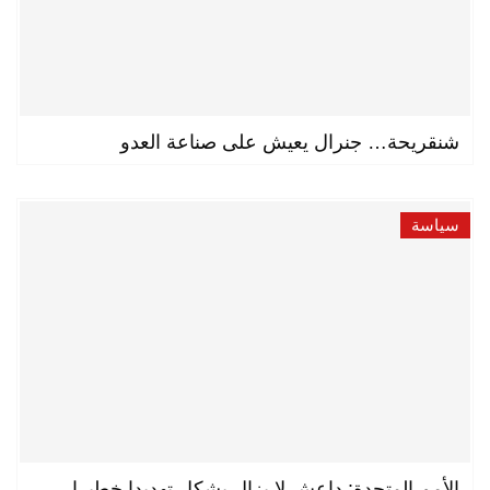
شنقريحة… جنرال يعيش على صناعة العدو
سياسة
الأمم المتحدة: داعش لا يزال يشكل تهديدا خطيرا