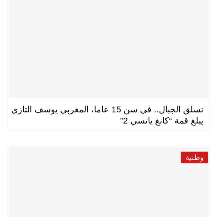
تسلق الجبال.. في سن 15 عاما، المغربي يوسف التازي
يبلغ قمة “كانغ ياتسي 2”
وطنية