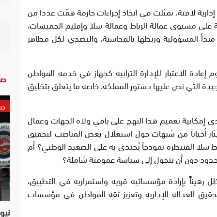
دارية لافتة، تمثلت في اتخاذ إجراءات حازمة همّت عدداً من
ة على مستوى عمالة الرباط وعمالة سلا وإقليم الخميسات،
بدأ المسؤولية وربطها بالمحاسبة، والتصدي لكل مظاهر
عادة الاعتبار للإدارة الترابية كجهاز في خدمة المواطن
صو
جيدة التي نص عليها دستور المملكة، خاصة ما يتعلق بتخليق
صو
ى إمكانية تعميم هذا النهج على باقي ولاة الجهات وعمال
ثار أحياناً من شبهات حول استغلال بعض المناصب لتحقيق
سلا القنيطرة نموذجاً يُحتذى به على الصعيد الوطني؟ أم
دود دون أن يتحول إلى سياسة عمومية شاملة؟
ل رهيناً بإرادة مؤسساتية قوية واستمرارية في التطبيق،
 تحقيق العدالة الإدارية وتعزيز ثقة المواطن في مؤسسات
نيو