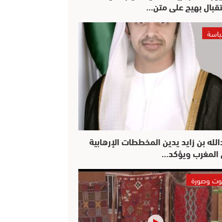
قبال بهيج على متن…
اسة
الله بن زايد يدين المخططات الإرهابية
المغرب ويؤكد…
ت وصورة