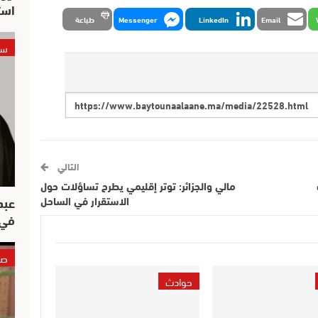
است
Email
LinkedIn
Messenger
طباعة
سي
التالي
مالي والجزائر: توتر إقليمي يطرح تساؤلات حول
عبد
الاستقرار في الساحل
في 
صو
حوادث