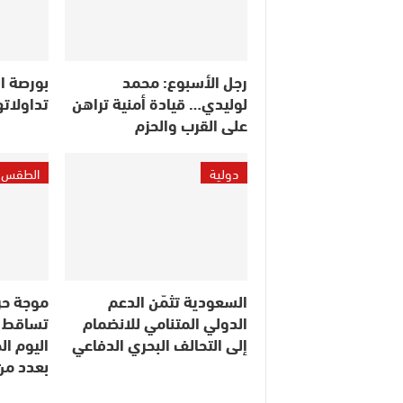
رجل الأسبوع: محمد
بورصة ال
لوليدي… قيادة أمنية تراهن
تداولاته
على القرب والحزم
دولية
الطقس
السعودية تثمّن الدعم
موجة حر
الدولي المتنامي للانضمام
تساقط ا
إلى التحالف البحري الدفاعي
اليوم ا
بعدد م