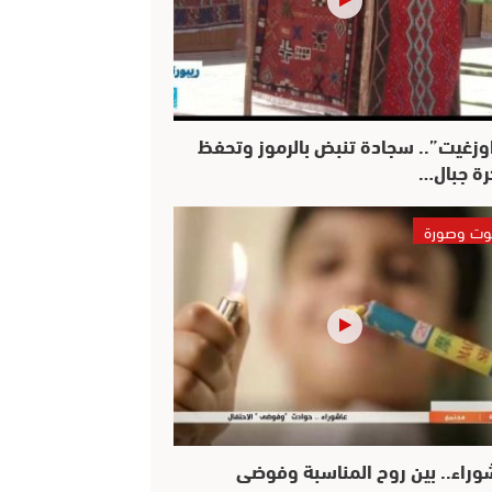
وزغيت”.. سجادة تنبض بالرموز وتحفظ
رة جبال…
ت وصورة
وراء.. بين روح المناسبة وفوضى