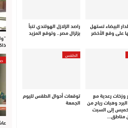
دار البيضاء تستهل
راصد الزلازل الهولندي تنبأ
ا على وقع الأخضر
بزلزال مصر.. وتوقع المزيد
“وا
ذاك
الطقس
صو
 وزخات رعدية مع
توقعات أحوال الطقس لليوم
لبرد وهبات رياح من
الجمعة
لخميس إلى السبت
ن مناطق…
عاش