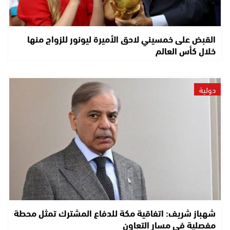
القبض على خمسيني لاحق الأميرة ليونور للزواج منها
خلال كأس العالم
دولية
شهباز شريف: اتفاقية مكة للدفاع المشترك تمثل محطة
مفصلية في مسار التعاون