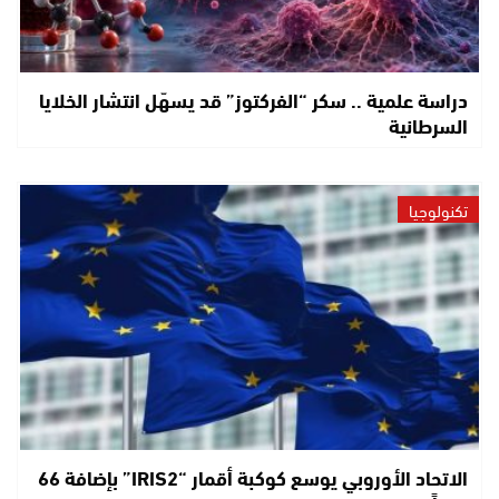
دراسة علمية .. سكر “الفركتوز” قد يسهّل انتشار الخلايا
السرطانية
تكنولوجيا
الاتحاد الأوروبي يوسع كوكبة أقمار “IRIS2” بإضافة 66