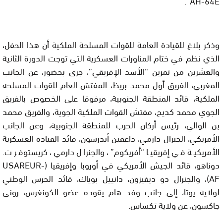
AH-64E”.
وذكر بلاغ للقيادة العامة للقوات المسلحة الملكية أن هذا الحفل،
الذي نظم في ختام المناورات العسكرية التي توجت الدورة الثانية
والعشرين من تمرين “الأسد الإفريقي”، جرى بحضور، عن الجانب
المغربي، الفريق أول محمد بريظ، المفتش العام للقوات المسلحة
الملكية، قائد المنطقة الجنوبية، مرفوقا على الخصوص بالفريق
الجوي محمد كديح، مفتش القوات الملكية الجوية، والفريق محمد
بن الوالي، رئيس أركان الحرب للمنطقة الجنوبية، وعن الجانب
الأمريكي، الجنرال دارمي، داغفين أندرسون، قائد القيادة العسكرية
الأمريكية في إفريقيا “أفريكوم”، والجنرال دارمي، كريستوفر ت.
دوناهو، قائد الجيش الأمريكي في أوروبا وإفريقيا (USAREUR-
AF)، والجنرال دو ديفيزون، دانييل بوياك، قائد الحرس الوطني
لولاية يوتا، إلى جانب وفد هام يقوده عضو الكونغرس، روني
جاكسون، عن ولاية تكساس.