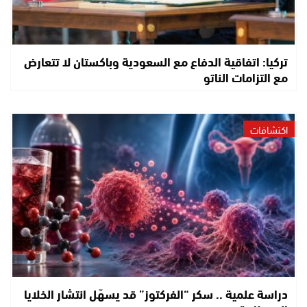
تركيا: اتفاقية الدفاع مع السعودية وباكستان لا تتعارض
مع التزامات الناتو
اكتشافات
دراسة علمية .. سكر “الفركتوز” قد يسهّل انتشار الخلايا