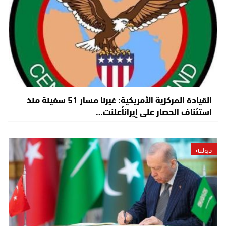
القيادة المركزية الأمريكية: غيرنا مسار 51 سفينة منذ
استئناف الحصار على إيرانأعلنت…
دولية