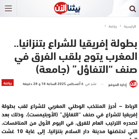
الرئيسية
رياضة
بطولة إفريقيا للشراع بتنزانيا..
المغرب يتوج بلقب الفرق في
صنف “التفاؤل” (جامعة)
رياضة
نشر في
6 أغسطس 2025 الساعة 18 و 28 دقيقة
إدارة الموقع
الرباط – أحرز المنتخب الوطني المغربي للشراع لقب بطولة
إفريقيا للشراع في صنف “التفاؤل” (الأوبتيمست)، وذلك بعد
تصدره الترتيب العام للفرق، في اليوم الأول من المنافسات،
التي تحتضنها مدينة دار السلام بتنزانيا، إلى غاية 10 غشت
الجاري.