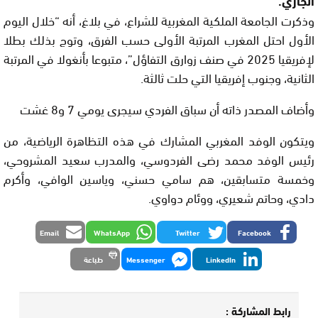
وذكرت الجامعة الملكية المغربية للشراع، في بلاغ، أنه “خلال اليوم
الأول احتل المغرب المرتبة الأولى حسب الفرق، وتوج بذلك بطلا
لإفريقيا 2025 في صنف زوارق التفاؤل”، متبوعا بأنغولا في المرتبة
الثانية، وجنوب إفريقيا التي حلت ثالثة.
وأضاف المصدر ذاته أن سباق الفردي سيجرى يومي 7 و8 غشت
ويتكون الوفد المغربي المشارك في هذه التظاهرة الرياضية، من
رئيس الوفد محمد رضى الفردوسي، والمدرب سعيد المشروحي،
وخمسة متسابقين، هم سامي حسني، وياسين الوافي، وأكرم
دادي، وحاتم شعيري، ووئام دواوي.
Email
WhatsApp
Twitter
Facebook
LinkedIn
Messenger
طباعة
رابط المشاركة :