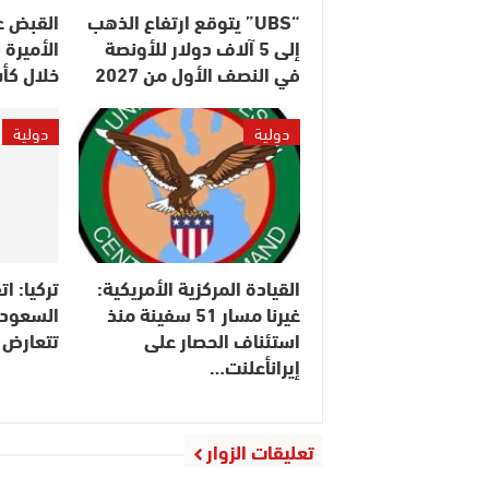
“UBS” يتوقع ارتفاع الذهب
القبض ع
إلى 5 آلاف دولار للأونصة
الأميرة 
في النصف الأول من 2027
خلال كأ
دولية
دولية
القيادة المركزية الأمريكية:
تركيا: ا
غيرنا مسار 51 سفينة منذ
السعودي
استئناف الحصار على
تتعارض م
إيرانأعلنت…
تعليقات الزوار