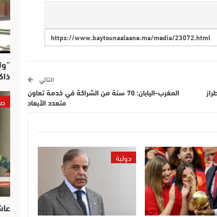
“وا
ذاك
التالي
راز
المغرب-اليابان: 70 سنة من الشراكة في خدمة تعاون
صو
متعدد الأبعاد
دولية
عاش