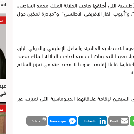
است
الأطلسية التي أطلقها صاحب الجلالة الملك محمد السادس،
، و”أنبوب الغاز الإفريقي الأطلسي”، و”مبادرة تمكين دول
سي
قوة الاقتصادية العالمية والفاعل الإقليمي والدولي البارز،
قيا، تنفيذا للتعليمات السامية لصاحب الجلالة الملك محمد
عتبارها فاعلا إقليميا ودوليا لا محيد عنه في تعزيز السلام
ة.
عبد
في 
ب واليابان، سنة 2026، بالذكرى السبعين لإقامة علاقاتهما الدبلوماسية التي تميزت، عبر
صو
Email
LinkedIn
Messenger
طباعة