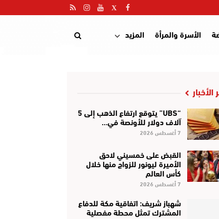
ضة
الأسرة والمرأة
المزيد
 الأخبار
“UBS” يتوقع ارتفاع الذهب إلى 5
آلاف دولار للأونصة في…
7 أغسطس 2026
القبض على خمسيني لاحق
الأميرة ليونور للزواج منها خلال
كأس العالم
7 أغسطس 2026
شهباز شريف: اتفاقية مكة للدفاع
المشترك تمثل محطة مفصلية