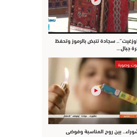
وزغيت”.. سجادة تنبض بالرموز وتحفظ
رة جبال…
ت وصورة
وراء.. بين روح المناسبة وفوضى