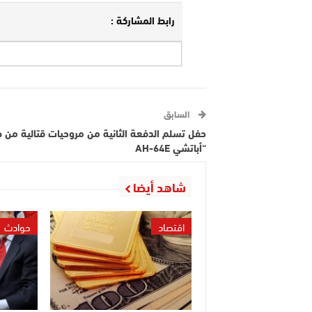
رابط المشاركة :
السابق
حفل تسلم الدفعة الثانية من مروحيات قتالية من ط
“أباتشي AH-64E
شاهد أيضا
اقتصاد
حوادث