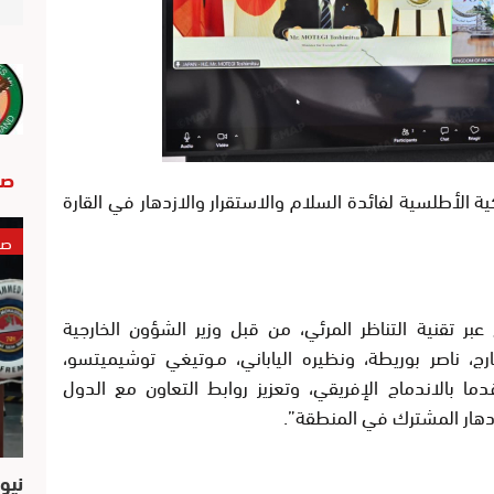
صو
كية الأطلسية لفائدة السلام والاستقرار والازدهار في القارة
صو
ر تقنية التناظر المرئي، من قبل وزير الشؤون الخارجية
ارج، ناصر بوريطة، ونظيره الياباني، مـوتيغي توشيميتسو،
ا بالاندماج الإفريقي، وتعزيز روابط التعاون مع الدول
ازدهار المشترك في المنطقة”.
نيو