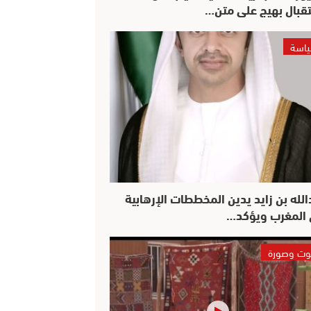
قبال بهيج على متن…
اسة
الله بن زايد يدين المخططات الإرهابية
المغرب ويؤكد…
ت وصورة