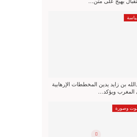
قبال بهيج على متن…
اسة
الله بن زايد يدين المخططات الإرهابية
المغرب ويؤكد…
ت وصورة