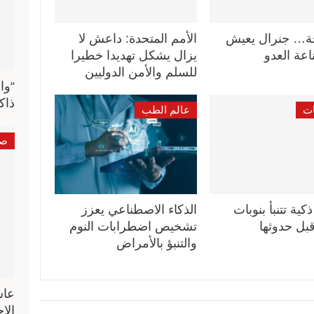
ة… جنرال يعيش
الأمم المتحدة: داعش لا
عة العدو
يزال يشكل تهديدا خطيرا
للسلم والأمن الدوليين
“وا
ذاك
ات
عالم الطب
صو
ية تتنبأ بنوبات
الذكاء الاصطناعي يعزز
بل حدوثها
تشخيص اضطرابات النوم
والتنبؤ بالأمراض
عاش
الا