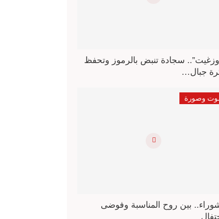
وزغيت”.. سجادة تنبض بالرموز وتحفظ
رة جبال…
ت وصورة
وراء.. بين روح المناسبة وفوضى
حتفال