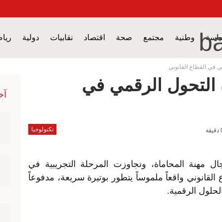
اسة
وطنية
مجتمع
صحة
اقتصاد
نقابيات
دولية
ريا
ي في القطاع القانوني
لرأي
بدون تعليق
بصراحة و بدون مجاملة
تكنولوجيا
صوت و
ة التحول الرقمي في
آخ
م الطب
الترفيه
استطلاعات الرأي
اكتشافات
تكنولوجيا
جال مهنة المحاماة، وتجاوزت المرحلة التجريبية في
لقانوني واقعاً ملموساً يتطور بوتيرة سريعة، مدفوعاً
لحلول الرقمية.