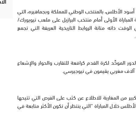
الا
سود الأطلس، بالمنتخب الوطني للمملكة وبجماهيره، التي
 المقبل لمتابعة المباراة الأولى أمام منتخب البرازيل على ملعب نيويورك/
وقت ذاته متانة الروابط التاريخية العريقة التي تجمع
ور الموحِّد لكرة القدم كرافعة للتقارب والحوار والإشعاع
ة آلاف مغربي يقيمون في نيوجيرسي.
ر من المغاربة للاطلاع عن كثب على الفرص التي تتيحها
طلس خلال المباراة “التي ينتظر أن تكون الأكثر متابعة في