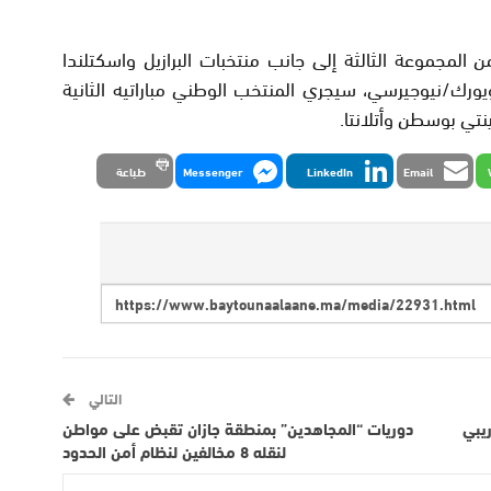
لمجموعة الثالثة إلى جانب منتخبات البرازيل واسكتلندا
ورك/نيوجيرسي، سيجري المنتخب الوطني مباراتيه الثانية
نتي بوسطن وأتلانتا.
Email
LinkedIn
Messenger
طباعة
التالي
دريبي
دوريات “المجاهدين” بمنطقة جازان تقبض على مواطن
لنقله 8 مخالفين لنظام أمن الحدود