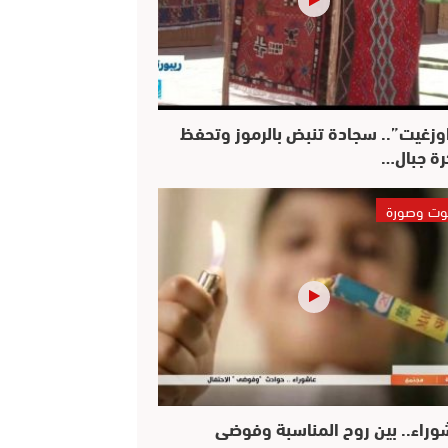
وزغيت”.. سجادة تنبض بالرموز وتحفظ
رة جبال…
ت وصورة
وراء.. بين روح المناسبة وفوضى