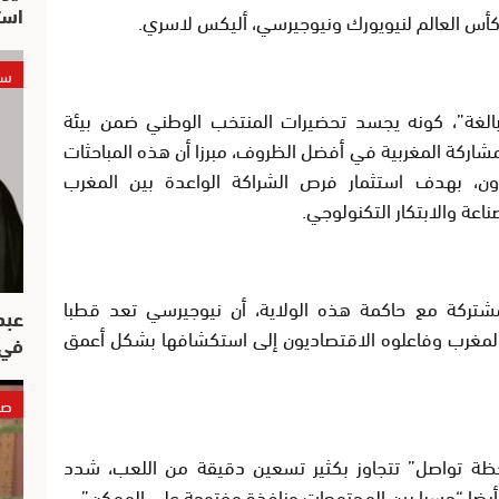
است
ل كأس العالم لنيويورك ونيوجيرسي، أليكس لاسري.
سي
 بالغة”، كونه يجسد تحضيرات المنتخب الوطني ضمن بيئة
مشاركة المغربية في أفضل الظروف، مبرزا أن هذه المباحثات
ون، بهدف استثمار فرص الشراكة الواعدة بين المغرب
اعة والابتكار التكنولوجي.
مشتركة مع حاكمة هذه الولاية، أن نيوجيرسي تعد قطبا
عبد
 المغرب وفاعلوه الاقتصاديون إلى استكشافها بشكل أعمق
في 
صو
“لحظة تواصل” تتجاوز بكثير تسعين دقيقة من اللعب، شدد
أيضا “جسرا بين المجتمعات ونافذة مفتوحة على الممكن”.