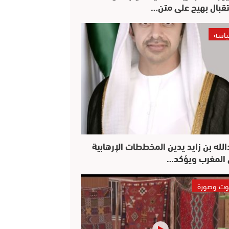
قبال بهيج على متن…
اسة
الله بن زايد يدين المخططات الإرهابية
المغرب ويؤكد…
ت وصورة