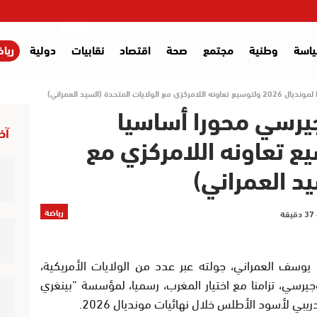
اسة
وطنية
مجتمع
صحة
اقتصاد
نقابيات
دولية
ريا
متحدة (السيد العمراني)
يرسي محورا أساسيا
آخر
2026 ولتوسيع تعاونه اللامركزي مع
يد العمراني)
رياضة
يوسف العمراني، جولته عبر عدد من الولايات الأمريكية،
يرسي، تزامنا مع اختيار المغرب، رسميا، لمؤسسة “بينغري
ي لأسود الأطلس خلال نهائيات مونديال 2026.