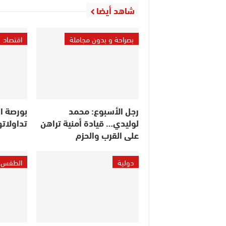
شاهد أيضا
بصراحة و بدون مجاملة
اقتصاد
رجل الأسبوع: محمد
بورصة ال
لوليدي… قيادة أمنية تراهن
تداولاته
على القرب والحزم
دولية
الطقس