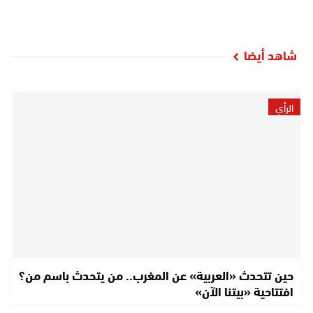
شاهد أيضا
الرأي
حين تتحدث «العربية» عن المغرب.. من يتحدث باسم من؟
افتتاحية «بيتنا الآن»