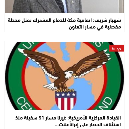
شهباز شريف: اتفاقية مكة للدفاع المشترك تمثل محطة
مفصلية في مسار التعاون
دولية
القيادة المركزية الأمريكية: غيرنا مسار 51 سفينة منذ
استئناف الحصار على إيرانأعلنت…