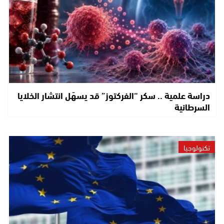
دراسة علمية .. سكر “الفركتوز” قد يسهّل انتشار الخلايا
السرطانية
تكنولوجيا