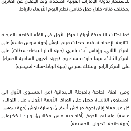
للاستثمار بدولة الإمارات العربية المتحدة، وتم الإعلان عن الفائزين
بمختلف فئاته خلال حفل ختامي نظم اليوم الأربعاء بالرباط.
كما احتلت التلميذة أوراغ المركز الأول في الفئة الخاصة بالمرحلة
الثانوية الإعدادية، فيما حصلت مريم بلوش (جهة سوس ماسة) على
المركز الثاني، وإيناس أيت بامزي (جهة الدار البيضاء-سطات) على
المركز الثالث، فيما حازت حسناء وجا (جهة العيون الساقية الحمراء)،
على المركز الرابع، وملاك عمراني (جهة الرباط-سلا-القنيطرة).
وفي الفئة الخاصة بالمرحلة الابتدائية (من المستوى الأول إلى
المستوى الثالث)، حصل على المراكز الأربعة الأولى، على التوالي،
كل من معاذ إيزان (جهة مراكش-أسفي)، وسارة بلوش (جهة سوس-
ماسة) وتسنيم الدوخ (أكاديمية فاس مكناس)، وبراء الخضروني
(جهة طنجة- تطوان- الحسيمة).