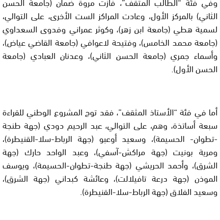
وفي فئة “الطالب المثقف”، فازت مروة ضمآن (جامعة الحسن
الثاني) بالمركز الأول، وعادت المراكز الست الأخرى، على التوالي،
لسمية هطي (جامعة ابن زهر)، وكوثر عمراني وفدوى السعداوي
(جامعة محمد الخامس)، وفتيحة لاعوافي (جامعة القاضي عياض)،
وأسماء جمري (جامعة الحسن الثاني)، وعدنان العبادي (جامعة
الحسن الأول).
أما في فئة “الأستاذ المثقف”، فقد توج المشروع الوطني للقراءة
سبعة أساتذة، وهم، على التوالي، عبد الرحيم دودي (جهة طنجة
-تطوان- الحسيمة)، وسعيد أوعبو (جهة الرباط-سلا-القنيطرة)،
ومرية بونيت (جهة مراكش-آسفي)، وعبد الواحد حارك (جهة
الشرق)، وأحمد الحريشي (جهة طنجة-تطوان-الحسيمة)، ويوسف
الموذن (جهة درعة تافيلالت)، وعائشة كبداني (جهة الشرق)،
وسعيد الفلاق (جهة الرباط-سلا-القنيطرة).