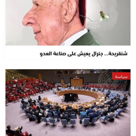
شنقريحة… جنرال يعيش على صناعة العدو
سياسة