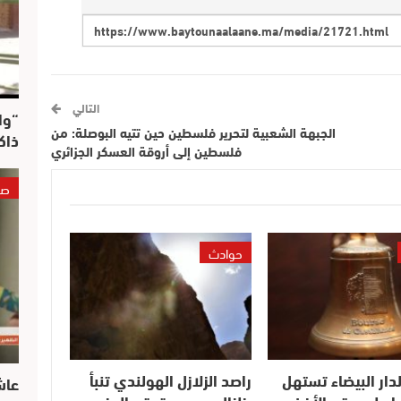
التالي
“وا
الجبهة الشعبية لتحرير فلسطين حين تتيه البوصلة: من
ذاك
فلسطين إلى أروقة العسكر الجزائري
صو
حوادث
دار البيضاء تستهل
راصد الزلازل الهولندي تنبأ
عاش