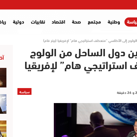
اسة
وطنية
مجتمع
صحة
اقتصاد
نقابيات
دولية
ريا
الولوج إلى الأطلسي “منعطف استراتيجي هام” لإفريقيا (بيتر فام)
ين دول الساحل من الولوج
آخر
استراتيجي هام” لإفريقيا
سياسة