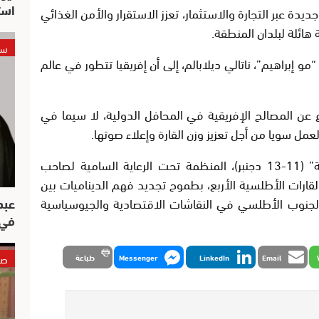
است
ديدة عبر التجارة والاستثمار، تعزز الاستقرار والأمن الغذائي
هائلة لبلدان المنطقة.
سي
و إبراهيم”، ناتالي ديلابالم، إلى أن إفريقيا تتطور في عالم
ن المصالح الإفريقية في المحافل الدولية، لا سيما في
لعمل سويا من أجل تعزيز وزن القارة وإعلاء صوتها.
وتشكل الدورة الـ 14 لـ “الحوارات الأطلسية” (11-13 دجنبر)، المنظمة تحت الرعاية السامية لصاحب
ارات الأطلسية الأربع، بطموح تجديد فهم الديناميات بين
عبد
ي لجنوب الأطلسي في النقاشات الاقتصادية والجيوسياسية
في 
صو
Email
LinkedIn
Messenger
طباعة