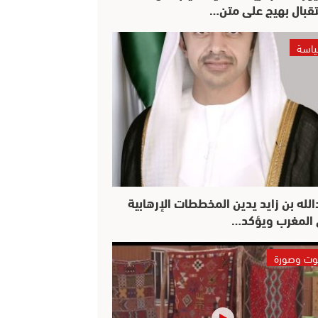
قبال بهيج على متن…
اسة
الله بن زايد يدين المخططات الإرهابية
المغرب ويؤكد…
ت وصورة