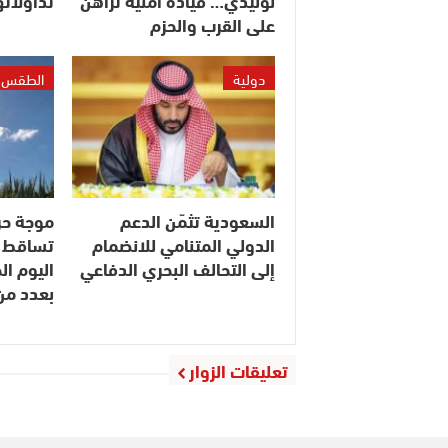
لوليدي… قيادة أمنية تراهن
تداولاته
على القرب والحزم
دولية
الطقس
السعودية تثمّن الدعم
موجة حر
الدولي المتنامي للانضمام
تساقط ا
إلى التحالف البحري الدفاعي
اليوم ا
بعدد م
تعليقات الزوار