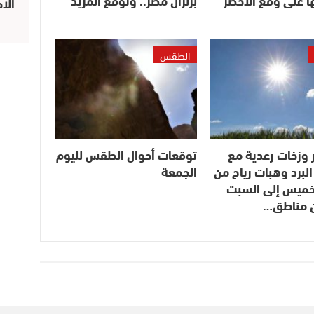
ا على وقع الأخضر
بزلزال مصر.. وتوقع المزيد
الا
الطقس
 وزخات رعدية مع
توقعات أحوال الطقس لليوم
لبرد وهبات رياح من
الجمعة
لخميس إلى السبت
ن مناطق…