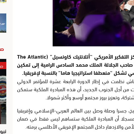
صو
الرباط – أكد بيتر فام، العضو البارز في مركز التفكير الأمريكي “أتلانتيك كاونسيل” (The Atlantic
 مبادرة صاحب الجلالة الملك محمد السادس الرامية إلى تمكين
صو
 تشكل “منعطفا استراتيجيا هاما” بالنسبة لإفريقيا.
اش نظمت في إطار الدورة الرابعة عشرة للمؤتمر الدولي
 من أجل الجنوب الجديد، أن هذه المبادرة الملكية ستمكن
تركة، وتعزيز بروز مجتمع أوسع وأكثر شمولا.
خ، جسرا وصلة وصل بين العالم العربي-الإسلامي وإفريقيا
ة”، مسجلا أن المبادرة الملكية ستساهم ليس فقط في ضمان
لأمن والازدهار داخل المجتمع الإفريقي الأطلسي برمته.
نيو