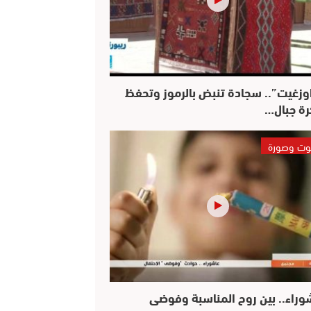
وزغيت”.. سجادة تنبض بالرموز وتحفظ
رة جبال…
ت وصورة
وراء.. بين روح المناسبة وفوضى