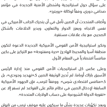
على سؤال حول استراتيجية واشنطن الأمنية الجديدة في مؤتمر
صحافي دوري، وفقاً لوكالة «رويترز».
وأضاف المتحدث أن الصين تأمل في أن يتحرك الجانب الأميركي في
نفس الاتجاه ويعزز الحوار والتعاون، ويدير الخلافات بالشكل
الصحيح، مع بناء علاقات مستقرة.
وتكرر استراتيجية الأمن القومي الأميركية الجديدة الدعوة لتكون
منطقة آسيا والمحيط الهادئ «حرة ومفتوحة» مع التركيز على بكين
منافساً اقتصادياً في المقام الأول.
وعلى عكس كل استراتيجيات الأمن القومي منذ إدارة الرئيس
الأسبق باراك أوباما، لم تُدرج الوثيقة الصين كـ«تهديد وجودي»، بل
كـ«منافس اقتصادي شرس». ووفقاً لترمب، فإن الجهود الأميركية
السابقة لإدخال الصين في نظام قائم على القواعد لم تسفر إلا عن
«تقوية الدولة الشيوعية على حساب الولايات المتحدة».
وبعد تكهّنات عديدة بشأن ما سيكون عليه موقف ترمب من تايوان