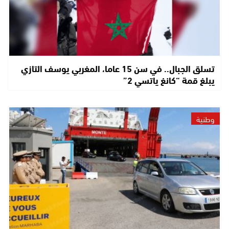
تسلق الجبال.. في سن 15 عاما، المغربي يوسف التازي
يبلغ قمة “كانغ ياتسي 2”
وطنية