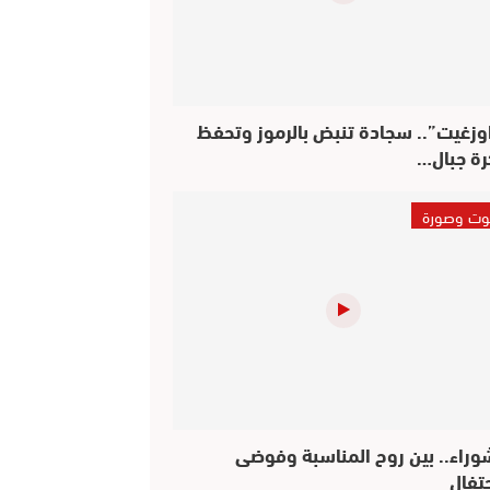
وزغيت”.. سجادة تنبض بالرموز وتحفظ
رة جبال…
ت وصورة
وراء.. بين روح المناسبة وفوضى
حتفال