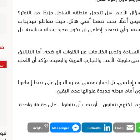
ؤال الأهم: هل تتحمل منطقة الساحل مزيدًا من التوتر؟
عيش أصلًا تحت ضغط أمني هائل، حيث تتقاطع تهديدات
سية. وأي تصعيد إضافي لن يكون مجرد رسالة سياسية، بل
صو
سيادة وتدبير الخلافات عبر القنوات الواضحة. أما الانزلاق
 طويلة الأمد. والتجارب القريبة والبعيدة تؤكد أن اللعب
صو
 إقليمي، بل اختبار حقيقي لقدرة الدول على ضبط إيقاعها
ون أمام مرحلة جديدة عنوانها عدم اليقين.
هم، لكنهم يتفقون – أو يجب أن يتفقوا – على حقيقة واحدة:
Email
LinkedIn
Messenger
طباعة
نيو
است