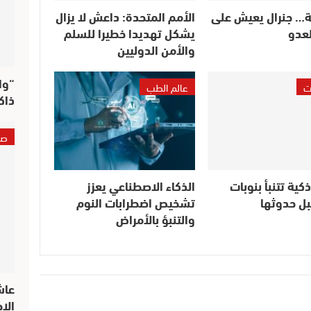
… جنرال يعيش على
الأمم المتحدة: داعش لا يزال
لعدو
يشكل تهديدا خطيرا للسلم
والأمن الدوليين
“وا
ت
عالم الطب
ذاك
صو
ية تتنبأ بنوبات
الذكاء الاصطناعي يعزز
بل حدوثها
تشخيص اضطرابات النوم
والتنبؤ بالأمراض
عاش
الا