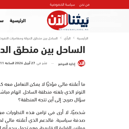
من نحن
سياسة الخصوصية
الرئيسية
سي
الرئيسية
الرأي
الساحل بين منطق الدولة ومغامرات النفوذ
الساحل بين منطق الدو
نشر في
27 أبريل 2026 الساعة 11 و 27 دقيقة
إدارة الموقع
ما أعلنته مالي مؤخرًا لا يمكن التعامل معه
التوتر الذي بلغته منطقة الساحل. اتهام مبا
سؤال صريح: إلى أين تتجه المنطقة؟
شخصيًا، لا أرى في تزامن هذه التطورات مع 
صدفة سياسية. فالدعم الذي أعلنته مالي لمب
موازين القراءة الإقليمية، وهو تحول يبدو أنه 