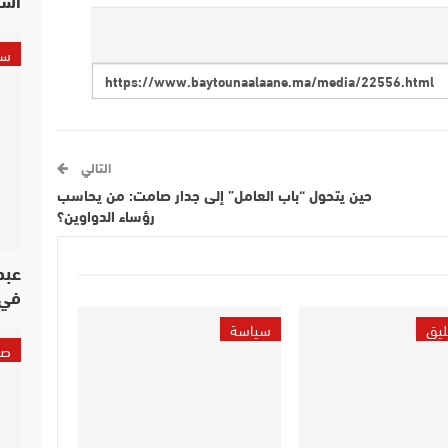
سي
التالي
حين يتحول “باب العامل” إلى جدار صامت: من يحاسب
رؤساء الدواوين؟
عبد
في 
ليق
سياسة
صو