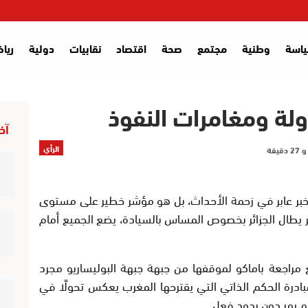
اسة
وطنية
مجتمع
صحة
اقتصاد
نقابيات
دولية
ريا
لة ومغامرات النفوذ
آخر
الرأي
 كخبر عابر في زحمة الأحداث، بل هو مؤشر خطير على مستوى
شر يطال الجزائر بخصوص المساس بالسيادة، يضع الجميع أمام
مراجعة باماكو لموقفها من جبهة جبهة البوليساريو مجرد
ادرة الحكم الذاتي التي يقترحها المغرب يعكس تحولًا في
لم يمر دون ردود فعل.