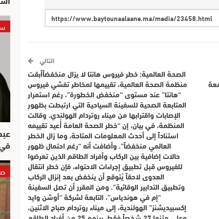
سي
التالي
الصحة العالمية: خطر فيروس هانتا لا يزال منخفضاًأبقت
معة
منظمة الصحة العالمية، تقييمها لمخاطر تفشي فيروس
“هانتا” عند مستوى “منخفض الخطورة”، رغم استمرار
المتابعة الصحية للسفينة السياحية التي ارتبطت بظهور
الإصابات واقترابها من ميناء روتردام الهولندي. وقالت
المنظمة، في بيان، إن “خطر الصحة العامة أُعيد تقييمه
عبد
استناداً إلى أحدث المعلومات المتاحة، وما زال الخطر
في 
العالمي منخفضاً”. وأضافت أنه “رغم احتمال ظهور
حالات إضافية بين الركاب وأفراد الطاقم الذين تعرضوا
للفيروس قبل تطبيق إجراءات الاحتواء، فإن خطر انتقال
صو
العدوى لاحقاً يُتوقع أن ينخفض بعد إنزال الركاب
وتطبيق التدابير الوقائية”. ومن المقرر أن تصل السفينة
“إم في هوندياس”، التابعة لشركة “أوشن وايد
إكسبيديشنز” الهولندية، إلى ميناء روتردام صباح الاثنين،
وعلى متنها 27 شخصاً فقط، بينهم 25 من أفراد الطاقم