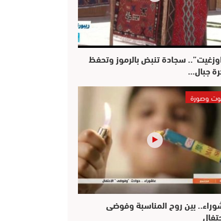
وزغيت”.. سجادة تنبض بالرموز وتحفظ
رة جبال…
ت وصورة
وراء.. بين روح المناسبة وفوضى
حتفال