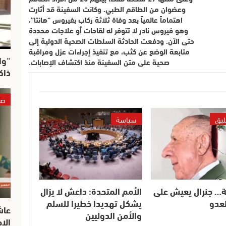
وعضوان من الطاقم الطبي. وكانت السفينة قد أثارت
اهتماماً عالمياً بعد وفاة ثلاثة ركاب بفيروس “هانتا”،
وهو فيروس نادر لا تتوفر له لقاحات أو علاجات محددة
حتى الآن. ودفعت الحادثة السلطات الصحية الدولية إلى
متابعة الوضع عن كثب، مع تنفيذ إجراءات عزل ومراقبة
“وا
صحية على متن السفينة منذ اكتشاف الإصابات.
ذاك
صو
ليق
سياسة
… جنرال يعيش على
الأمم المتحدة: داعش لا يزال
لعدو
يشكل تهديدا خطيرا للسلم
عاش
والأمن الدوليين
الا