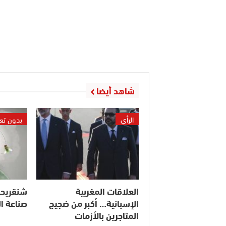
شاهد أيضا
الرأي
بدون تع
العلاقات المغربية
شنقريحة
الإسبانية… أكبر من ضجيج
صناعة ا
المتاجرين بالأزمات