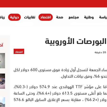
اسة
وطنية
مجتمع
صحة
اقتصاد
نقابيات
دولية
ريا
البورصات الأوروبية
آخر
اقتصاد
ارتفعت أسعار الغاز في البورصات الأوروبية مساء الجمعة لتسجل أول زيادة فوق مستوى 600 دولار لكل
وافتتحت عقود يونيو الآجلة الأقرب استحقاقا على مؤشر TTF الهولندي عند 574.9 دولار (-0.3%)،
وسجل أدنى سعر 573.7 دولار (-0.5%) ، بينما بلغ أعلى مستوى 613.5 دولار (+6.4%)، وحتى الساعة
22:04 بتوقيت موسكو كان السعر 612.3 دولار (+6.2%) ، مقارنة بسعر الإغلاق السابق البالغ 576.6