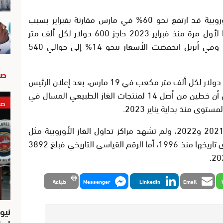
وكان متوسط أسعار الغاز في البورصات الأوروبية قد ارتفع نحو 60% في مارس مقارنة بفبراير بسبب
تصاعد التوترات في الشرق الأوسط، متجاوزا لأول مرة منذ فبراير 2023 حاجز 600 دولار لكل ألف متر
مكعب، بحسب حسابات وكالة “نوفوستي”. وفي أبريل انخفضت الأسعار بنحو 14% إلى حوالي 540
صو
وسجل أعلى سعر خلال فترة النزاع عند 853.7 دولار لكل ألف متر مكعب في 19 مارس، بعد إعلان الرئيس
التنفيذي لشركة “قطر للطاقة” سعد الكعبي أن خطين من أصل 14 لمنتجات الغاز الطبيعي المسال في
صو
وى منذ بداية يناير 2023.
وظلت أسعار الغاز أعلى بشكل ملحوظ في 2021 و2022، ولم تشهد مراكز تداول الغاز الأوروبية مثل
هذه المستويات المرتفعة والمُمتدة على مدى تاريخها منذ 1996، أما الرقم القياسي التاريخي فبلغ 3892
Email
LinkedIn
Messenger
طباعة
نيو
است