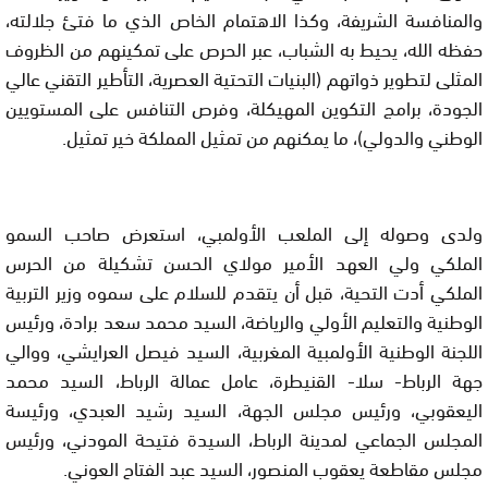
والمنافسة الشريفة، وكذا الاهتمام الخاص الذي ما فتئ جلالته،
حفظه الله، يحيط به الشباب، عبر الحرص على تمكينهم من الظروف
المثلى لتطوير ذواتهم (البنيات التحتية العصرية، التأطير التقني عالي
الجودة، برامج التكوين المهيكلة، وفرص التنافس على المستويين
الوطني والدولي)، ما يمكنهم من تمثيل المملكة خير تمثيل.
ولدى وصوله إلى الملعب الأولمبي، استعرض صاحب السمو
الملكي ولي العهد الأمير مولاي الحسن تشكيلة من الحرس
الملكي أدت التحية، قبل أن يتقدم للسلام على سموه وزير التربية
الوطنية والتعليم الأولي والرياضة، السيد محمد سعد برادة، ورئيس
اللجنة الوطنية الأولمبية المغربية، السيد فيصل العرايشي، ووالي
جهة الرباط- سلا- القنيطرة، عامل عمالة الرباط، السيد محمد
اليعقوبي، ورئيس مجلس الجهة، السيد رشيد العبدي، ورئيسة
المجلس الجماعي لمدينة الرباط، السيدة فتيحة المودني، ورئيس
مجلس مقاطعة يعقوب المنصور، السيد عبد الفتاح العوني.