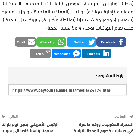
(قطر)، وباريس (فرنسا)، ويوجين (الولايات المتحدة الأمريكية)،
وموناكو (إمارة موناكو)، ولندن (المملكة المتحدة)، ولوزان وزيورخ
(سويسرا)، وخورزوف/سيليزيا (بولندا)، وأخيرا في بروكسيل (بلجيكا)،
حيث تقام النهائيات يومي 4 و5 شتنبر المقبل.
Email
WhatsApp
Twitter
Facebook
LinkedIn
Messenger
طباعة
رابط المشاركة :
السابق
التالي
الصحراء المغربية.. ورقة خاسرة
الرئيس الأمريكي يعين توم باراك
في حسابات خصوم الوحدة الترابية
مبعوثا رئاسيا خاصا إلى سوريا