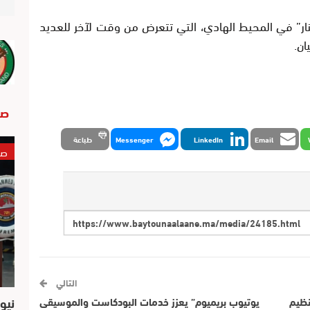
ار” في المحيط الهادي، التي تتعرض من وقت لآخر للعديد
ان.
صو
Email
LinkedIn
Messenger
طباعة
صو
التالي
نيو
نظيم
يوتيوب بريميوم” يعزز خدمات البودكاست والموسيقى