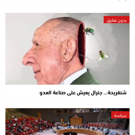
بدون تعليق
شنقريحة… جنرال يعيش على صناعة العدو
سياسة