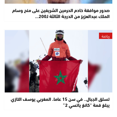
صدور موافقة خادم الحرمين الشريفين على منح وسام
الملك عبدالعزيز من الدرجة الثالثة لـ200…
رياضة
تسلق الجبال.. في سن 15 عاما، المغربي يوسف التازي
يبلغ قمة “كانغ ياتسي 2”