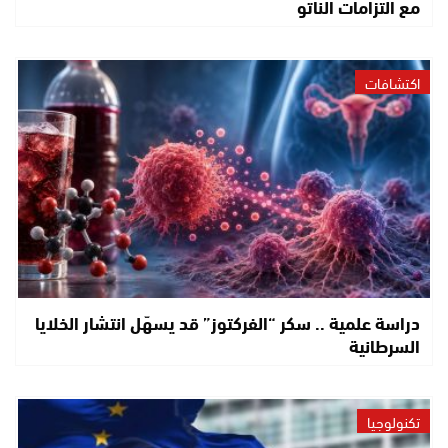
مع التزامات الناتو
اكتشافات
دراسة علمية .. سكر “الفركتوز” قد يسهّل انتشار الخلايا
السرطانية
تكنولوجيا