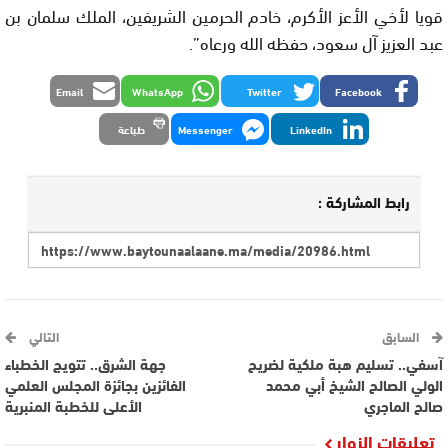
قويا لأخي الأعز الأكرم، خادم الحرمين الشريفين، الملك سلمان بن
عبد العزيز آل سعود، حفظه الله ورعاه”.
Email
WhatsApp
Twitter
Facebook
LinkedIn
Messenger
طباعة
رابط المشاركة :
السابق
التالي
آسفي.. تسليم هبة ملكية لضريح
جهة الشرق.. تتويج الخطباء
الولي الصالح الشيخ أبي محمد
الفائزين بجائزة المجلس العلمي
صالح الماجري
الأعلى للخطبة المنبرية
تعليقات الزوار