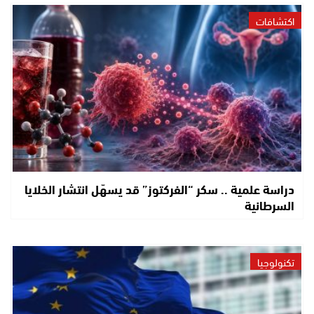
اكتشافات
دراسة علمية .. سكر “الفركتوز” قد يسهّل انتشار الخلايا
السرطانية
تكنولوجيا