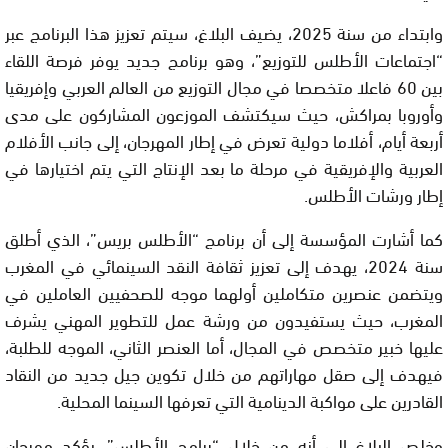
وابتداء من سنة 2025، يضيف البلاغ، سيتم تعزيز هذا البرنامج عبر
“اجتماعات الأطلس للتوزيع”، وهو برنامج جديد يوفر فرصة اللقاء
بين 60 فاعلا متخصصا في مجال التوزيع من العالم العربي وإفريقيا
وأوروبا بمراكش، حيث سيكتشف الموزعون المشاركون على مدى
أربعة أيام، أفلاما دولية تعرض في إطار المهرجان، إلى جانب الأفلام
العربية والإفريقية في مرحلة ما بعد الإنتاج التي يتم اختيارها في
إطار ورشات الأطلس.
كما أشارت المؤسسة إلى أن برنامج “الأطلس بريس”، الذي أطلق
سنة 2024، يهدف إلى تعزيز ثقافة النقد السينمائي في المغرب
ويتضمن عنصرين متكاملين أولهما موجه للصحفيين العاملين في
المغرب، حيث يستفيدون من ورشة عمل للتطوير المهني يشرف
عليها خبير متخصص في المجال، أما العنصر الثاني، الموجه للطلبة،
فيهدف إلى صقل مهاراتهم من خلال تكوين جيل جديد من النقاد
القادرين على مواكبة الدينامية التي تعرفها السينما المحلية.
وخلص البلاغ إلى أنه من خلال “برامج الأطلس”، يؤكد مهرجان