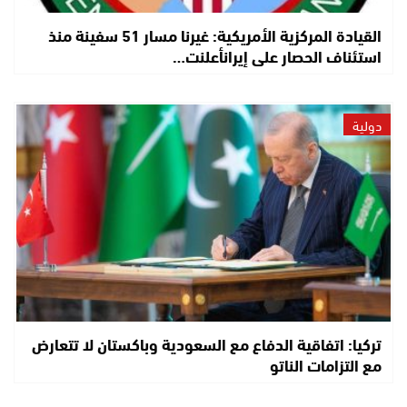
القيادة المركزية الأمريكية: غيرنا مسار 51 سفينة منذ
استئناف الحصار على إيرانأعلنت…
دولية
تركيا: اتفاقية الدفاع مع السعودية وباكستان لا تتعارض
مع التزامات الناتو