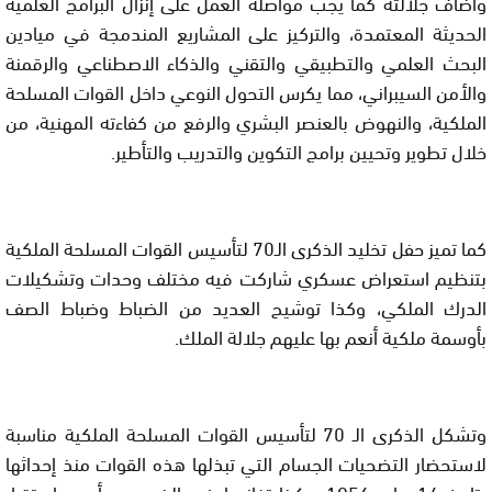
وأضاف جلالته كما يجب مواصلة العمل على إنزال البرامج العلمية
الحديثة المعتمدة، والتركيز على المشاريع المندمجة في ميادين
البحث العلمي والتطبيقي والتقني والذكاء الاصطناعي والرقمنة
والأمن السيبراني، مما يكرس التحول النوعي داخل القوات المسلحة
الملكية، والنهوض بالعنصر البشري والرفع من كفاءته المهنية، من
خلال تطوير وتحيين برامج التكوين والتدريب والتأطير.
كما تميز حفل تخليد الذكرى الـ70 لتأسيس القوات المسلحة الملكية
بتنظيم استعراض عسكري شاركت فيه مختلف وحدات وتشكيلات
الدرك الملكي، وكذا توشيح العديد من الضباط وضباط الصف
بأوسمة ملكية أنعم بها عليهم جلالة الملك.
وتشكل الذكرى الـ 70 لتأسيس القوات المسلحة الملكية مناسبة
لاستحضار التضحيات الجسام التي تبذلها هذه القوات منذ إحداثها
بتاريخ 14 ماي 1956، وكذا تفانيها في الذود عن أمن واستقرار