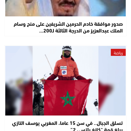
صدور موافقة خادم الحرمين الشريفين على منح وسام
الملك عبدالعزيز من الدرجة الثالثة لـ200…
رياضة
تسلق الجبال.. في سن 15 عاما، المغربي يوسف التازي
يبلغ قمة “كانغ ياتسي 2”