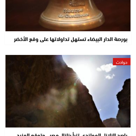
بورصة الدار البيضاء تستهل تداولاتها على وقع الأخضر
حوادث
راصد الزلازل الهولندي تنبأ بزلزال مصر.. وتوقع المزيد