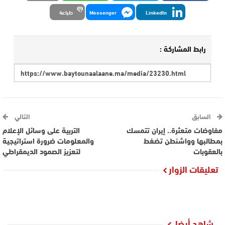
LinkedIn
Messenger
طباعة
رابط المشاركة :
السابق
التالي
مفاوضات متعثرة.. إيران تتمسك
التربية على وسائل الإعلام
بمطالبها وواشنطن تضغط
والمعلومات ضرورة استراتيجية
بالعقوبات
لتعزيز الصمود الديمقراطي
تعليقات الزوار
شاهد أيضا