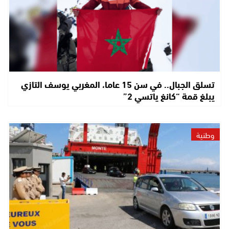
تسلق الجبال.. في سن 15 عاما، المغربي يوسف التازي
يبلغ قمة “كانغ ياتسي 2”
وطنية