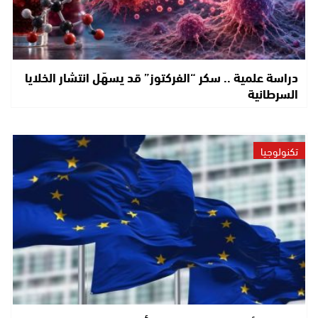
دراسة علمية .. سكر “الفركتوز” قد يسهّل انتشار الخلايا
السرطانية
تكنولوجيا