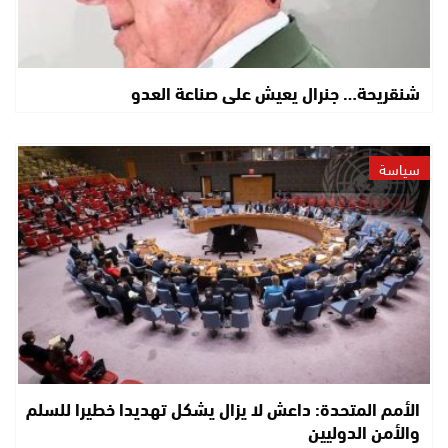
شنقريحة… جنرال يعيش على صناعة العدو
سياسة
الأمم المتحدة: داعش لا يزال يشكل تهديدا خطيرا للسلم
والأمن الدوليين