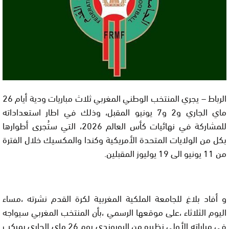
الرباط – يجري المنتخب الوطني المغربي ثلاث مباريات ودية أيام 26
ماي الجاري و2 و7 يونيو المقبل، وذلك في اطار استعداداته
للمشاركة في نهائيات كأس العالم 2026، التي ستُجرى أطوارها
بكل من الولايات المتحدة الأمريكية وكندا والمكسيك خلال الفترة
من 11 يونيو الى 19 يوليوز المقبلين.
و أفاد بلاغ للجامعة الملكية المغربية لكرة القدم نشرته ،مساء
اليوم الثلاثاء ،على موقعها الرسمي ،بأن المنتخب المغربي سيواجه
في مباراته الأولى نظيره من البوروندي يوم 26 ماي الجاري بمركب