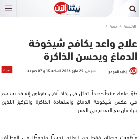
الرئيسية
صحة
علاج واعد يكافح شيخوخة
الدماغ ويحسن الذاكرة
صحة
نشر في
29 مايو 2026 الساعة 15 و 07 دقيقة
إدارة الموقع
طوّر علماء علاجاً جديداً يتمثل في رذاذ أنفي، يقولون إنه قد يساهم
في عكس شيخوخة الدماغ واستعادة الذاكرة والتركيز اللذين
يتراجعان مع التقدم في العمر.
وأظهرت جرعتان فقط من العلاج تحسنًا ملحوظًا في الوظائف