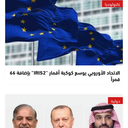
تكنولوجيا
الاتحاد الأوروبي يوسع كوكبة أقمار “IRIS2” بإضافة 66
قمراً
دولية