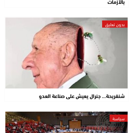
بالأزمات
بدون تعليق
شنقريحة… جنرال يعيش على صناعة العدو
سياسة