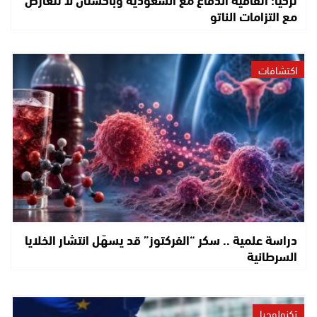
مع التزامات الناتو
اكتشافات
دراسة علمية .. سكر “الفركتوز” قد يسهّل انتشار الخلايا
السرطانية
تكنولوجيا