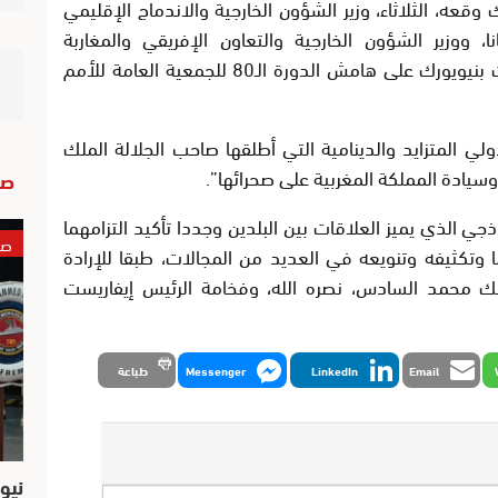
قعه، الثلاثاء، وزير الشؤون الخارجية والاندماج الإقليمي
انا، ووزير الشؤون الخارجية والتعاون الإفريقي والمغاربة
المقيمين بالخارج، ناصر بوريطة، عقب مباحثات بنيويورك على هامش الدورة الـ80 للجمعية العامة للأمم
ولي المتزايد والدينامية التي أطلقها صاحب الجلالة الملك
يادة المملكة المغربية على صحرائها”.
صو
موذجي الذي يميز العلاقات بين البلدين وجددا تأكيد التزامهما
صو
ا وتكثيفه وتنويعه في العديد من المجالات، طبقا للإرادة
ملك محمد السادس، نصره الله، وفخامة الرئيس إيفاريست
Email
LinkedIn
Messenger
طباعة
نيو