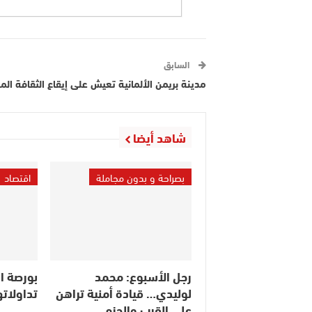
السابق
مدينة بريمن الألمانية تعيش على إيقاع الثقافة الم
شاهد أيضا
بصراحة و بدون مجاملة
اقتصاد
رجل الأسبوع: محمد
بورصة ال
لوليدي… قيادة أمنية تراهن
تداولاته
على القرب والحزم