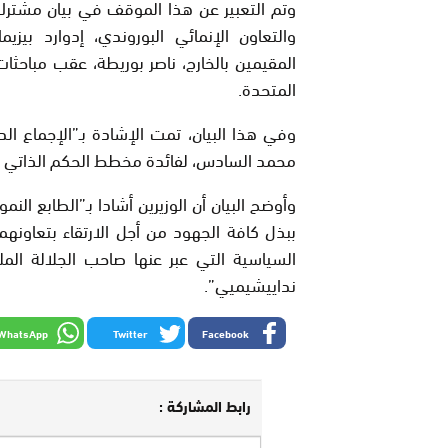
وتم التعبير عن هذا الموقف في بيان مشترك و
والتعاون الإنمائي البوروندي، إدوارد بيزيم
المتحدة.
وفي هذا البيان، تمت الإشادة بـ”الإجماع الد
محمد السادس، لفائدة مخطط الحكم الذاتي وس
وأوضح البيان أن الوزيرين أشادا بـ”الطابع الن
ببذل كافة الجهود من أجل الارتقاء بتعاونهم
السياسية التي عبر عنها صاحب الجلالة ال
نداييشيميي”.
WhatsApp
Twitter
Facebook
رابط المشاركة :