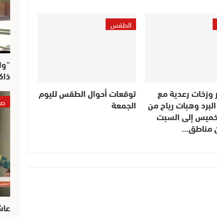
الطقس
“وا
ذاك
 وزخات رعدية مع
توقعات أحوال الطقس لليوم
صو
لبرد وهبات رياح من
الجمعة
لخميس إلى السبت
ن مناطق…
عاش