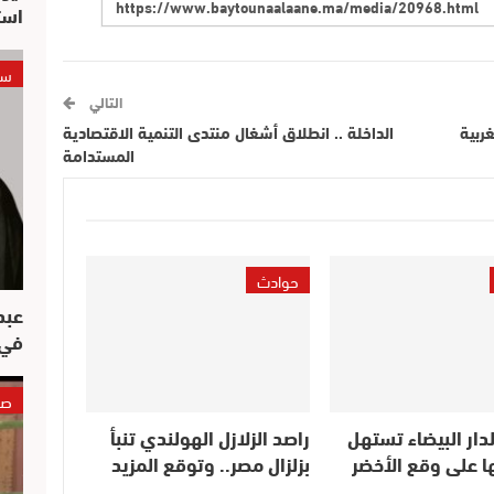
است
سي
التالي
غربية
الداخلة .. انطلاق أشغال منتدى التنمية الاقتصادية
المستدامة
حوادث
عبد
في 
صو
دار البيضاء تستهل
راصد الزلازل الهولندي تنبأ
ا على وقع الأخضر
بزلزال مصر.. وتوقع المزيد