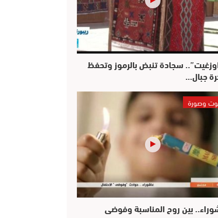
وزغيت”.. سجادة تنبض بالرموز وتحفظ
رة جبال…
ت وصورة
وراء.. بين روح المناسبة وفوضى