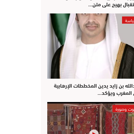
قبال بهيج على متن…
اسة
الله بن زايد يدين المخططات الإرهابية
المغرب ويؤكد…
ت وصورة