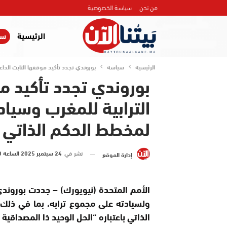
من نحن
سياسة الخصوصية
الرئيسية
سي
الرئيسية
سياسة
بوروندي تجدد تأكيد موقفها الثابت الداع
بوروندي تجدد تأكيد مو
الترابية للمغرب وسيا
لمخطط الحكم الذاتي
نشر في
24 سبتمبر 2025 الساعة 0 و 53 دقيقة
إدارة الموقع
الأمم المتحدة (نيويورك) – جددت بوروندي 
ولسيادته على مجموع ترابه، بما في ذلك
الذاتي باعتباره “الحل الوحيد ذا المصداقية