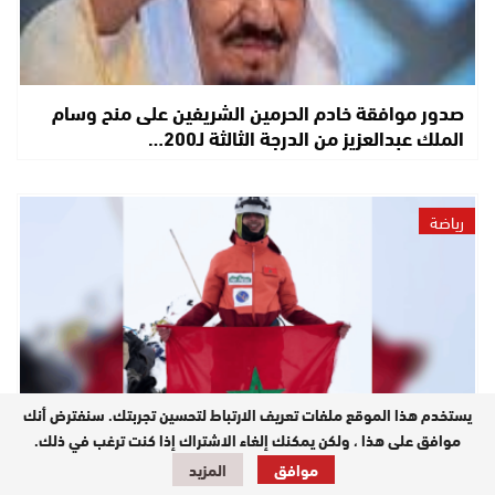
صدور موافقة خادم الحرمين الشريفين على منح وسام
الملك عبدالعزيز من الدرجة الثالثة لـ200…
رياضة
يستخدم هذا الموقع ملفات تعريف الارتباط لتحسين تجربتك. سنفترض أنك
موافق على هذا ، ولكن يمكنك إلغاء الاشتراك إذا كنت ترغب في ذلك.
موافق
المزيد
تسلق الجبال.. في سن 15 عاما، المغربي يوسف التازي