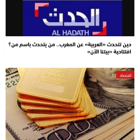
حين تتحدث «العربية» عن المغرب.. من يتحدث باسم من؟
افتتاحية «بيتنا الآن»
اقتصاد