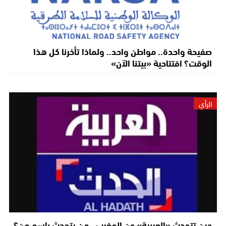
صفيحة واحدة.. مواطن واحد.. ولماذا تأخرنا كل هذا
الوقت؟ افتتاحية «بيتنا الآن»
الرأي
حين تتحدث «العربية» عن المغرب.. من يتحدث باسم من؟