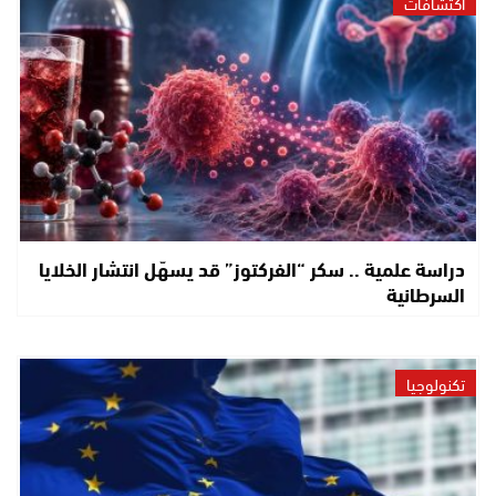
اكتشافات
دراسة علمية .. سكر “الفركتوز” قد يسهّل انتشار الخلايا
السرطانية
تكنولوجيا