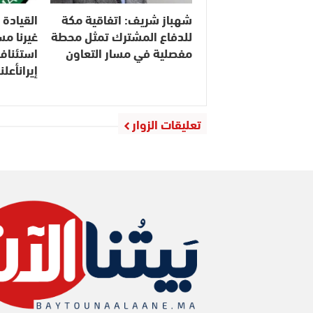
شهباز شريف: اتفاقية مكة
القيادة 
للدفاع المشترك تمثل محطة
مفصلية في مسار التعاون
استئناف
إيرانأعل
تعليقات الزوار