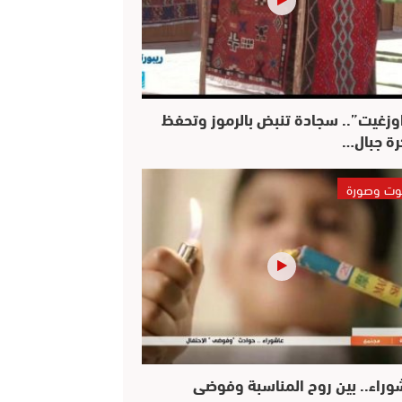
وزغيت”.. سجادة تنبض بالرموز وتحفظ
رة جبال…
ت وصورة
وراء.. بين روح المناسبة وفوضى