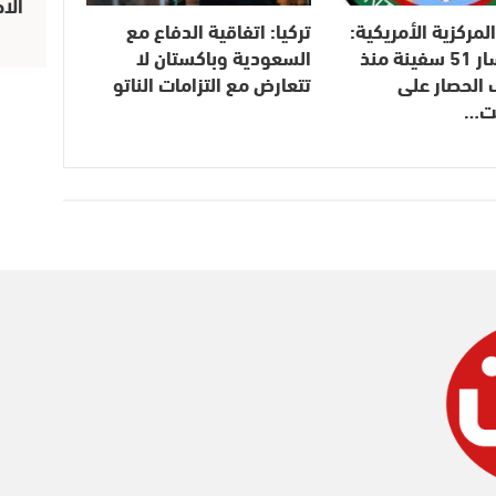
الا
المركزية الأمريكية:
تركيا: اتفاقية الدفاع مع
غيرنا مسار 51 سفينة منذ
السعودية وباكستان لا
 الحصار على
تتعارض مع التزامات الناتو
نت…