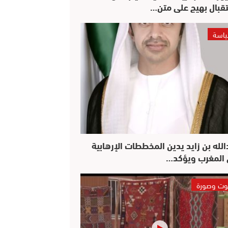
قبال بهيج على متن…
اسة
الله بن زايد يدين المخططات الإرهابية
المغرب ويؤكد…
ت وصورة