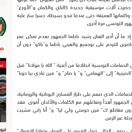
 حضرت آلات موسيقية جديدة كالناي والكمان و”الأورغ”
ه وكلماتها العميقة حتى عندما تبدو بسيطة، جسرا سار عليه
ور التونسي مرة أخرى.
ذ ما أن أخبر الفنان رشيد باطما الجمهور بعدم تمكن عمر
ضرين للترحم على بوجميع والعربي باطما و”باكو” دون أن
صو
الحمامات التونسية انطلاقا من أغنية ” الله يا مولانا” قبل
صو
الصينية” إلى “الهمامي” و” يا صاح” و” فين غادي بيا خويا”
حمامات الذي صمم على طراز المسارح اليونانية والرومانية،
 الجمهور أهدأ وتفاعلهم مع الكلمات والألحان أقوى. فقد
دون مقاطع ك” فين حومتي ولي ليا” و” أنا راني مشيت
لة عبر الزمن.
نيو
ى يصفى الحال ..تزول الغيوم على العربان وتفاجا الاهوال”