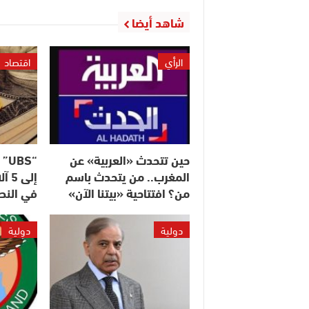
شاهد أيضا
الرأي
اقتصاد
حين تتحدث «العربية» عن
“S
المغرب.. من يتحدث باسم
إلى
من؟ افتتاحية «بيتنا الآن»
في النصف 
دولية
دولية