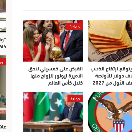
حوادث
“وا
ذاك
صو
UB” يتوقع ارتفاع الذهب
القبض على خمسيني لاحق
 5 آلاف دولار للأونصة
الأميرة ليونور للزواج منها
الأول من 2027
خلال كأس العالم
دولية
عاش