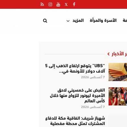
ضة
الأسرة والمرأة
المزيد
 الأخبار
“UBS” يتوقع ارتفاع الذهب إلى 5
آلاف دولار للأونصة في…
7 أغسطس 2026
القبض على خمسيني لاحق
الأميرة ليونور للزواج منها خلال
كأس العالم
7 أغسطس 2026
شهباز شريف: اتفاقية مكة للدفاع
المشترك تمثل محطة مفصلية