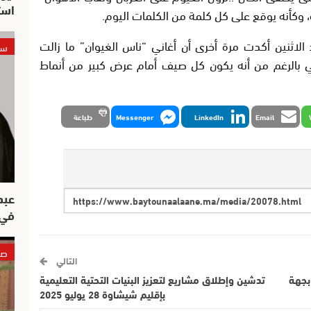
است
، وكأنه يوقع على كل كلمة من الكلمات اليوم.
الاثنين أكدت مرة أخرى أن أغاني “ناس الغيوان” ما زالت
سي
 بالرغم من أنه يكون كل صيف أمام عرض كبير من أنماط
Email
LinkedIn
Messenger
طباعة
عبد
في 
صو
التالي
بجهة
تدشين وإطلاق مشاريع لتعزيز البنيات التحتية التعليمية
بإقليم شيشاوة 28 يوليو 2025