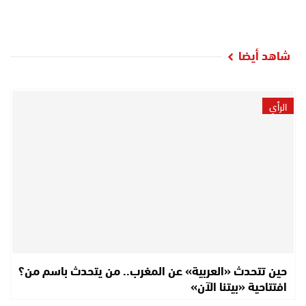
شاهد أيضا
الرأي
حين تتحدث «العربية» عن المغرب.. من يتحدث باسم من؟
افتتاحية «بيتنا الآن»