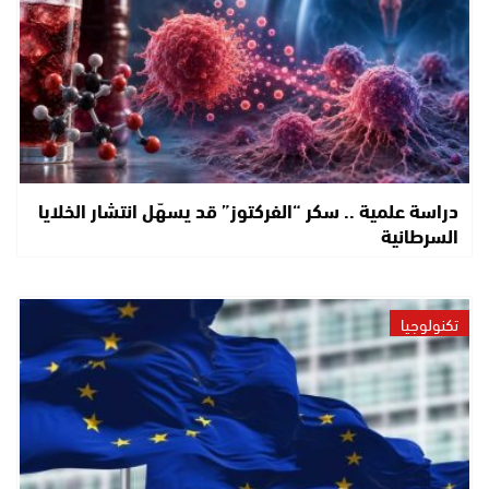
دراسة علمية .. سكر “الفركتوز” قد يسهّل انتشار الخلايا
السرطانية
تكنولوجيا