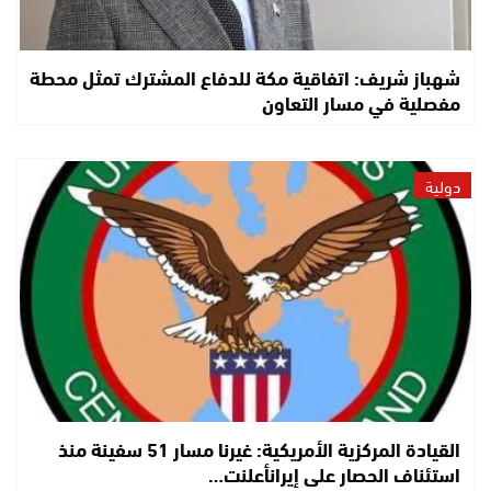
شهباز شريف: اتفاقية مكة للدفاع المشترك تمثل محطة
مفصلية في مسار التعاون
دولية
القيادة المركزية الأمريكية: غيرنا مسار 51 سفينة منذ
استئناف الحصار على إيرانأعلنت…