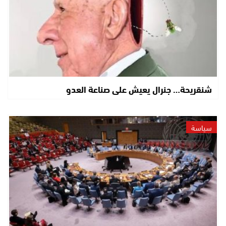
شنقريحة… جنرال يعيش على صناعة العدو
سياسة