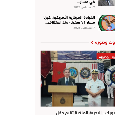
في مسار…
7 أغسطس 2026
القيادة المركزية الأمريكية: غيرنا
مسار 51 سفينة منذ استئناف…
7 أغسطس 2026
ت وصورة
ت وصورة
يورك.. البحرية الملكية تقيم حفل