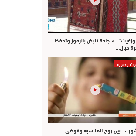
وزغيت”.. سجادة تنبض بالرموز وتحفظ
رة جبال…
ت وصورة
وراء.. بين روح المناسبة وفوضى