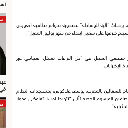
است
سي
، بإحداث “آلية للوساطة” مصحوبة بحوافز نظامية (تعويض
يتم صرفها على شقين ابتداء من شهر يوليوز المقبل”.
ر مفتشي الشغل في “حل النزاعات بشكل استباقي عبر
ة الإضرابات.
عبد
في 
د العام للشغالين بالمغرب، يوسف علاكوش، بمستجدات النظام
ضامين المرسوم الجديد تأتي “تتويجا لمسار تفاوضي وحوار
صو
مثيلية”.