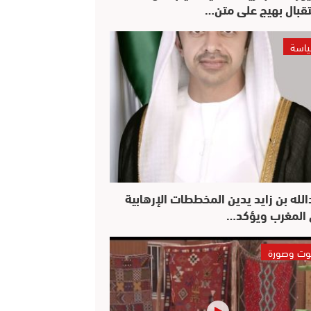
قبال بهيج على متن…
اسة
الله بن زايد يدين المخططات الإرهابية
المغرب ويؤكد…
ت وصورة