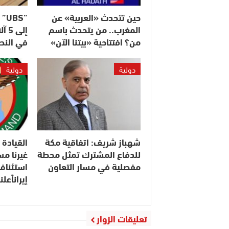
حين تتحدث «العربية» عن
“S
المغرب.. من يتحدث باسم
إلى
من؟ افتتاحية «بيتنا الآن»
في النصف 
دولية
دولية
شهباز شريف: اتفاقية مكة
القيادة 
للدفاع المشترك تمثل محطة
مفصلية في مسار التعاون
استئناف
إيرانأعل
تعليقات الزوار