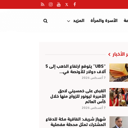
ضة
الأسرة والمرأة
المزيد
 الأخبار
“UBS” يتوقع ارتفاع الذهب إلى 5
آلاف دولار للأونصة في…
7 أغسطس 2026
القبض على خمسيني لاحق
الأميرة ليونور للزواج منها خلال
كأس العالم
7 أغسطس 2026
شهباز شريف: اتفاقية مكة للدفاع
المشترك تمثل محطة مفصلية