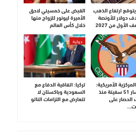
UB” يتوقع ارتفاع الذهب
القبض على خمسيني لاحق
 5 آلاف دولار للأونصة
الأميرة ليونور للزواج منها
الأول من 2027
خلال كأس العالم
دولية
المركزية الأمريكية:
تركيا: اتفاقية الدفاع مع
غيرنا مسار 51 سفينة منذ
السعودية وباكستان لا
 الحصار على
تتعارض مع التزامات الناتو
نت…