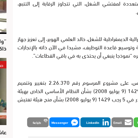
تعددة لمفتشي الشغل، التي تتجاوز الرقابة إلى التتبع،
.
ة الديمقراطية للشغل، خالد العلمي الهوير، إلى تعزيز جهاز
“وا
ة وتوسيع قاعدة التوظيف، مشيدا في الآن ذاته بالإنجازات
ذاك
ه “نموذجا ينبغي أن يحتذى به في باقي القطاعات”.
صو
يشار إلى أن مجلس الحكومة صادق، الخميس، على مشروع المرسوم رقم 2.26.370 بتغيير وتتميم
المرسوم رقم 2.08.69 الصادر في 5 رجب 1429 (9 يوليو 2008) بشأن النظام الأساسي الخاص بهيئة
تفتيش الشغل والمرسوم رقم 2.08.70 الصادر في 5 رجب 1429 (9 يوليو 2008) بشأن منح هيئة تفتيش
Email
LinkedIn
Messenger
طباعة
عاش