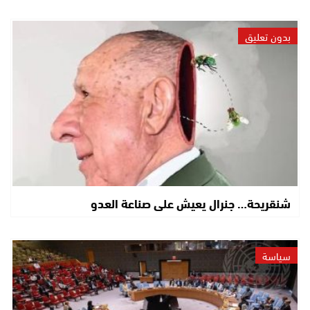
بدون تعليق
شنقريحة… جنرال يعيش على صناعة العدو
سياسة