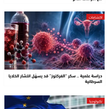
اكتشافات
دراسة علمية .. سكر “الفركتوز” قد يسهّل انتشار الخلايا
السرطانية
تكنولوجيا