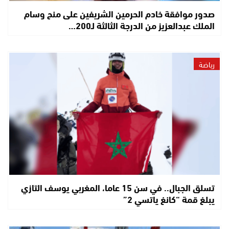
صدور موافقة خادم الحرمين الشريفين على منح وسام
الملك عبدالعزيز من الدرجة الثالثة لـ200…
رياضة
تسلق الجبال.. في سن 15 عاما، المغربي يوسف التازي
يبلغ قمة “كانغ ياتسي 2”