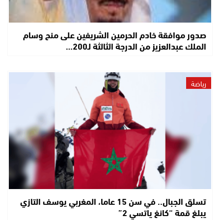
صدور موافقة خادم الحرمين الشريفين على منح وسام
الملك عبدالعزيز من الدرجة الثالثة لـ200…
رياضة
تسلق الجبال.. في سن 15 عاما، المغربي يوسف التازي
يبلغ قمة “كانغ ياتسي 2”