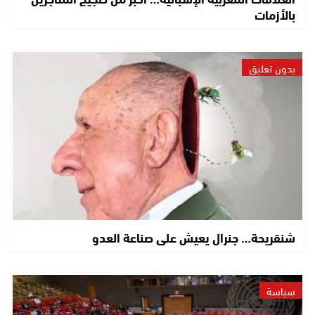
بالأزمات
بدون تعليق
شنقريحة… جنرال يعيش على صناعة العدو
سياسة