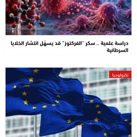
دراسة علمية .. سكر “الفركتوز” قد يسهّل انتشار الخلايا
السرطانية
تكنولوجيا