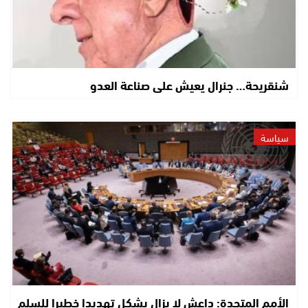
شنقريحة… جنرال يعيش على صناعة العدو
سياسة
الأمم المتحدة: داعش لا يزال يشكل تهديدا خطيرا للسلم