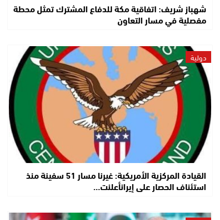
شهباز شريف: اتفاقية مكة للدفاع المشترك تمثل محطة
مفصلية في مسار التعاون
دولية
القيادة المركزية الأمريكية: غيرنا مسار 51 سفينة منذ
استئناف الحصار على إيرانأعلنت…