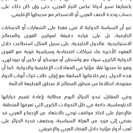
باعتبارها تسير أحيانا عكس التيار العربي، حتى وإن كان ذلك على
حساب وحدة الصف العربي أو الانسجام مع محيطها الإقليمي.
غير أن السياسة الدولية لا تبنى فقط على الشعارات أو الحسابات
الظرفية، بل على قراءة دقيقة لموازين القوى والمصالح
الاستراتيجية. فالدول الخليجية، على سبيل المثال، استطاعت خلال
العقود الأخيرة بناء شراكات اقتصادية وسياسية قوية مع القوى
الدولية الكبرى، سواء مع واشنطن أو موسكو أو بكين أو نيودلهي،
وهو ما منحها ثقلا مؤثرا في المعادلات الإقليمية والدولية. كما أن
هذه الدول، رغم خلافاتها السابقة مع إيران، ظلت تترك أبواب الحوار
مفتوحة، انطلاقا من منطق المصالح لا منطق القطيعة الدائمة.
وفي المقابل، تبدو الجزائر اليوم مطالبة بإعادة تقييم خياراتها
الدبلوماسية، خاصة في ظل التحولات الكبرى التي تعرفها المنطقة.
فالإصرار على اتخاذ مواقف توحي بالابتعاد عن الإجماع العربي قد
يفضي إلى مزيد من العزلة السياسية، ويضعف قدرة الجزائر على
لعب أدوار مؤثرة داخل الفضاء العربي والإفريقي.