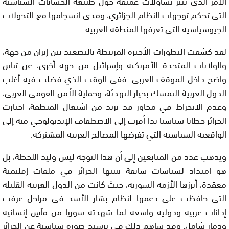
الأمر الذي يثير تساؤلات عميقة حول طبيعة الحسابات السياسية
التي تحكم توجهات النظام الجزائري، ومدى انسجامها مع التحولات
الجيوسياسية التي تعرفها المنطقة العربية.
لقد كشفت التطورات الأخيرة المرتبطة بالتصعيد بين إيران من جهة،
والولايات المتحدة الأمريكية وإسرائيل من جهة أخرى، عن تباين
واضح داخل الموقف العربي. ففي الوقت الذي فضلت فيه أغلب
الدول العربية التمسك بخيار التهدئة، وحماية الأمن القومي العربي،
وعدم الانخراط في محاور قد تزيد من اشتعال المنطقة، اختارت
الجزائر خطابا سياسيا بدا أقرب إلى الاصطفاف الإيديولوجي منه إلى
الواقعية السياسية التي تفرضها المصالح العربية المشتركة.
ويذهب عدد من المتابعين إلى أن هذا التوجه ليس وليد اللحظة، بل
هو امتداد لسياسات سابقة تبنتها الجزائر في ملفات إقليمية
معقدة، أبرزها الأزمة السورية، حيث كانت من الدول العربية القليلة
التي حافظت على دعمها لنظام بشار الأسد في مراحل عرفت
إدانات عربية ودولية واسعة لما شهدته سوريا من مآسٍ إنسانية
ودمار شامل. وقد ساهم ذلك في ترسيخ صورة سياسية عن الجزائر