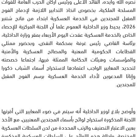
نصره الله وأيده، القائد الأعلى ورئيس أركان الحرب العامة للقوات
المسلحة الملكية، بخصوص اتخاذ التدابير اللازمة لإدماج الفوج
المقبل للمجندين في الخدمة العسكرية ابتداء من فاتح شتنبر
2026، يحيط وزير الداخلية العموم علما أن اللجنة المركزية للإحصاء
الخاص بالخدمة العسكرية عقدت اليوم الأربعاء بمقر وزارة الداخلية،
برئاسة القاضي رئيس غرفة بمحكمة النقض، وبحضور ممثلي
القطاعات الحكومية المعنية والمصالح العسكرية والأمنية
والمؤسسات وهيئات الحكامة الممثلة فيها، اجتماعا خصصته
لتحديد المعايير الواجب اعتمادها لاستخراج أسماء الشباب ذكورا
وإناثا المدعوين لأداء الخدمة العسكرية برسم الفوج المقبل
للمجندين.
وأوضح بلاغ لوزير الداخلية أنه سيتم في ضوء المعايير التي أقرتها
اللجنة المذكورة استخراج لوائح بأسماء المجندين المعنيين، مع الأخذ
بعين الاعتبار التصنيف والرتب المحددة من لدن السلطات العسكرية
المختصة، وإحالة هذه اللوائح على السلطات العسكرية المذكورة