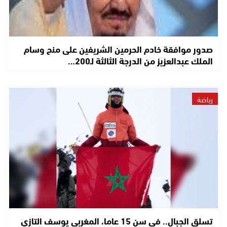
صدور موافقة خادم الحرمين الشريفين على منح وسام
الملك عبدالعزيز من الدرجة الثالثة لـ200…
رياضة
تسلق الجبال.. في سن 15 عاما، المغربي يوسف التازي